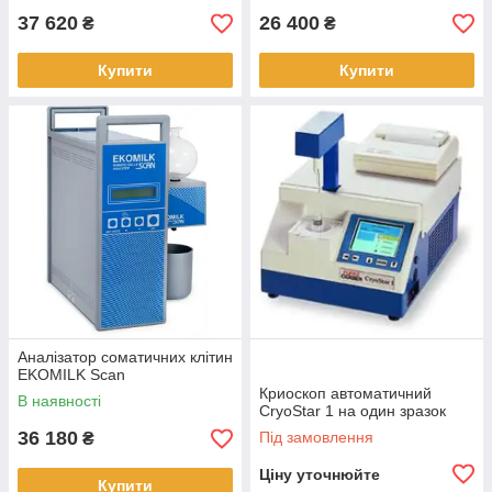
37 620
26 400
₴
₴
Купити
Купити
Аналізатор соматичних клітин
EKOMILK Scan
Криоскоп автоматичний
В наявності
CryoStar 1 на один зразок
36 180
Під замовлення
₴
Ціну уточнюйте
Купити