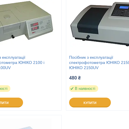
з експлуатації
Посібник з експлуатації
отометра ЮНІКО 2100 і
спектрофотометра ЮНІКО 2150
100UV
ЮНІКО 2150UV
480 ₴
ності
В наявності
УПИТИ
КУПИТИ