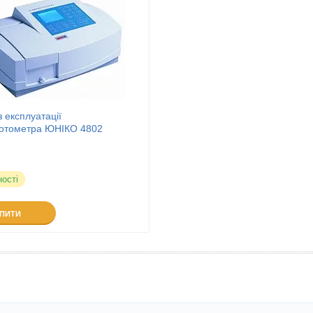
з експлуатації
отометра ЮНІКО 4802
ності
УПИТИ