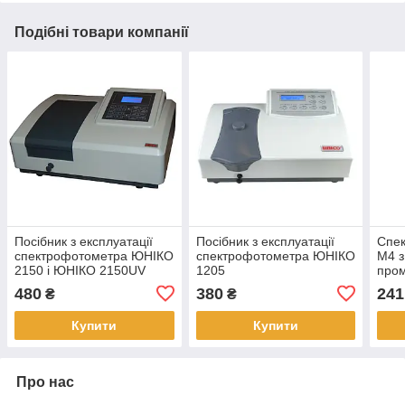
Подібні товари компанії
Посібник з експлуатації
Посібник з експлуатації
Спек
спектрофотометра ЮНІКО
спектрофотометра ЮНІКО
M4 
2150 і ЮНІКО 2150UV
1205
пром
ламп
480
380
241
₴
₴
Купити
Купити
Про нас