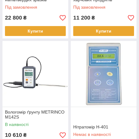
Під замовлення
Під замовлення
22 800
11 200
₴
₴
Купити
Купити
Вологомір ґрунту METRINCO
M142S
В наявності
Нітратомір Н-401
10 610
Немає в наявності
₴