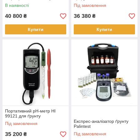
В наявності
Під замовлення
40 800
36 380
₴
₴
Купити
Купити
Портативний рН-метр HI
99121 для ґрунту
Експрес-аналізатор ґрунту
Під замовлення
Palintest
35 200
Під замовлення
₴