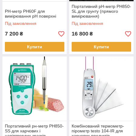
Портативний рН-метр PH850-
РН-метр PH60F для
SL для грунту (прямого
вимірювання рН поверхні
вимірювання)
Під замовлення
Під замовлення
7 200
16 800
₴
₴
Купити
Купити
Портативний рн-метр PH850-
Комбінований термометр-
SS для харчових і
пірометр testo 104-IR для
напівтвердих зразків
харчових продуктів