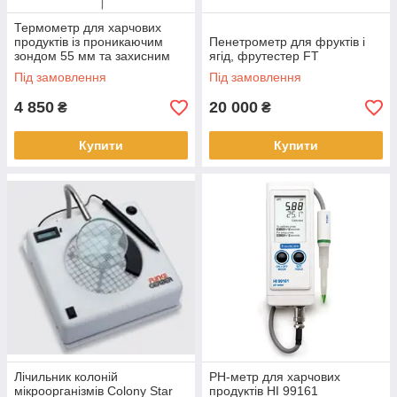
Термометр для харчових
продуктів із проникаючим
Пенетрометр для фруктів і
зондом 55 мм та захисним
ягід, фрутестер FT
чохлом testo 106
Під замовлення
Під замовлення
4 850
20 000
₴
₴
Купити
Купити
Лічильник колоній
PH-метр для харчових
мікроорганізмів Colony Star
продуктів HI 99161