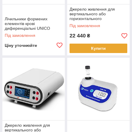
Джерело живлення для
вертикального або
горизонтального
Лічильники формених
електрофорезу DEP-300
елементів крові
Під замовлення
диференціальні UNICO
22 440
Під замовлення
₴
Ціну уточнюйте
Купити
Джерело живлення для
вертикального або