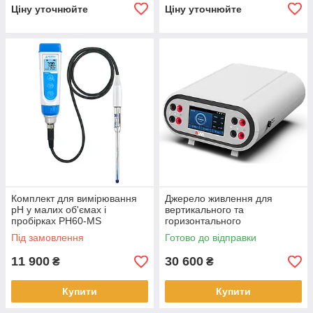
Ціну уточнюйте
Ціну уточнюйте
Комплект для вимірювання
Джерело живлення для
pH у малих об'ємах і
вертикального та
пробірках PH60-MS
горизонтального
електрофорезу DEP-600
Під замовлення
Готово до відправки
11 900
30 600
₴
₴
Купити
Купити