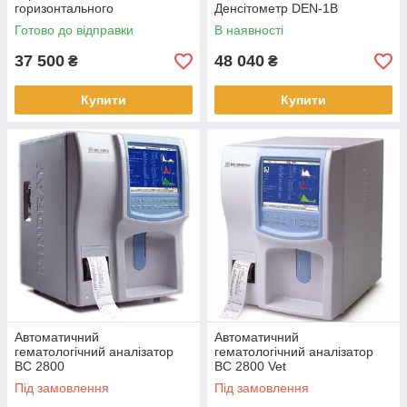
горизонтального
Денсітометр DEN-1B
електрофорезу DEP-300HC
Готово до відправки
В наявності
37 500
48 040
₴
₴
Купити
Купити
Автоматичний
Автоматичний
гематологічний аналізатор
гематологічний аналізатор
ВС 2800
ВС 2800 Vet
Під замовлення
Під замовлення