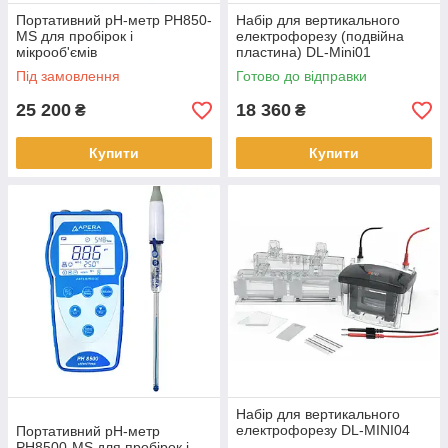
Портативний рН-метр PH850-
Набір для вертикального
MS для пробірок і
електрофорезу (подвійна
мікрооб'ємів
пластина) DL-Mini01
Під замовлення
Готово до відправки
25 200
18 360
₴
₴
Купити
Купити
Набір для вертикального
електрофорезу DL-MINI04
Портативний рН-метр
PH8500-MS для пробірок і