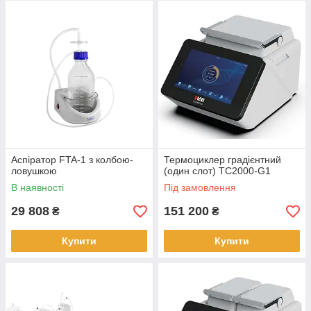
Аспіратор FTA-1 з колбою-
Термоциклер градієнтний
ловушкою
(один слот) TC2000-G1
В наявності
Під замовлення
29 808
151 200
₴
₴
Купити
Купити