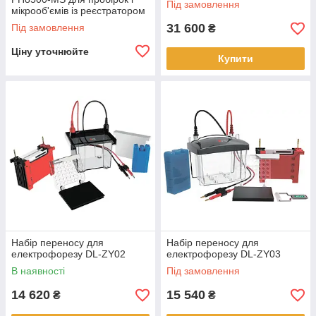
Під замовлення
мікрооб'ємів із реєстратором
даних GLP і USB-виходом
31 600
Під замовлення
₴
Ціну уточнюйте
Купити
Набір переносу для
Набір переносу для
електрофорезу DL-ZY02
електрофорезу DL-ZY03
В наявності
Під замовлення
14 620
15 540
₴
₴