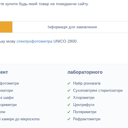
ете купити будь-який товар не покидаючи сайту.
Інформація для замовлення
ську мову
спектрофотометра
UNICO 2800.
ент
лабораторного
офотометри
Набір різновагів
изатори
Сухоповітряні стерилізатори
ні шафи
Хлорометри
лориметри
Центрифуги
опи
Поляриметри
 камери до мікроскопа
Рефрактометри