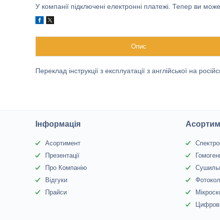
У компанії підключені електронні платежі. Тепер ви мож
Опис
Переклад інструкції з експлуатації з англійської на росій
Інформація
Асортим
Асортимент
Спектр
Презентації
Гомоген
Про Компанію
Сушиль
Відгуки
Фотоко
Прайси
Мікроск
Цифрові