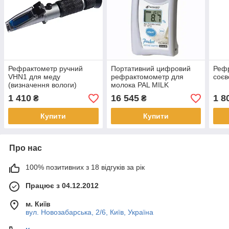
Рефрактометр ручний
Портативний цифровий
Реф
VHN1 для меду
рефрактомометр для
соєв
(визначення вологи)
молока PAL MILK
1 410
16 545
1 8
₴
₴
Купити
Купити
Про нас
100% позитивних з 18 відгуків за рік
Працює з 04.12.2012
м. Київ
вул. Новозабарська, 2/6, Київ, Україна