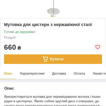
Мутовка для цистерн з нержавіючої сталі
Готово до відправки
Роздріб
660
₴
Купити
Опис
Характеристики
Доставка
Оплата
Умови п
Опис
Використовується мутовка для перемішування молока і інших
рідин в цистернах. Являє собою круглий диск з отворами, до
центру якого перпендикулярно площині диска прикручується