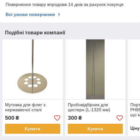
Повернення товару впродовж 14 днів за рахунок покупця
Всі умови повернення
Подібні товари компанії
Мутовка для фляг з
Пробовідбірник для
Порт
нержавіючої сталі
цистерн (L-1320 мм)
PH85
що м
500
300
₴
₴
або 
фун
Цін
Купити
Купити