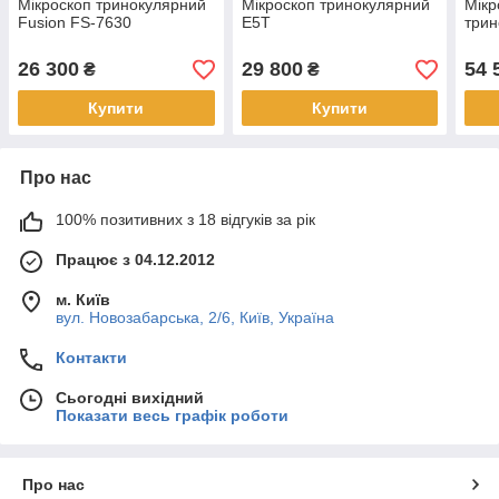
Мікроскоп тринокулярний
Мікроскоп тринокулярний
Мікр
Fusion FS-7630
E5T
трин
26 300
29 800
54 
₴
₴
Купити
Купити
Про нас
100% позитивних з 18 відгуків за рік
Працює з 04.12.2012
м. Київ
вул. Новозабарська, 2/6, Київ, Україна
Контакти
Сьогодні вихідний
Показати весь графік роботи
Про нас