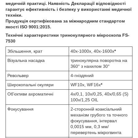
медичній практиці. Наявність Декларації відповідності
гарантує ефективність і безпеку у використанні медичної
техніки.
Продукція сертифікована за міжнародним стандартом
якості ISO 9001:2015.
Технічні характеристики тринокулярного мікроскопа FS-
7530
Збільшення, крат
40х-1000х, 40х-1600х
*
Візуальна насадка
тринокулярна поворотна на
360° з нахилом 30°
Револьвер
4-гніздяний
Широкопальні окуляри
WF10х, WF16х
*
Об'єктиви ахроматичні
4х/0,1, 10х/0,25, 40х/0,65 (S)
100х/1,25 OIL
Фокусування
2-сторонній коаксіальний
механізм грубого та точного
фокусування, інтервал
0,0015 мм, 0,3 мм/
перевертень мікрогвинта