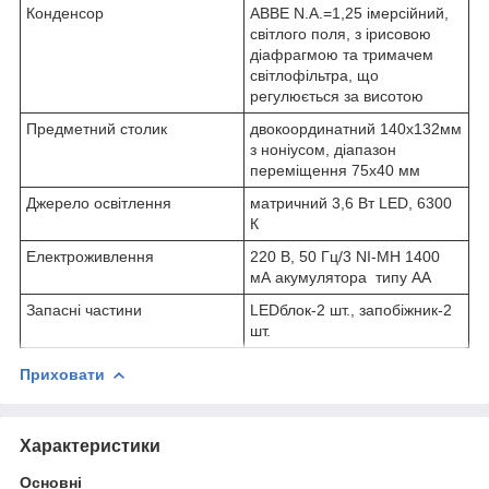
Конденсор
ABBE N.A.=1,25 імерсійний,
світлого поля, з ірисовою
діафрагмою та тримачем
світлофільтра, що
регулюється за висотою
Предметний столик
двокоординатний 140х132мм
з ноніусом, діапазон
переміщення 75х40 мм
Джерело освітлення
матричний 3,6 Вт LED, 6300
К
Електроживлення
220 В, 50 Гц/3 NI-MH 1400
мА акумулятора типу АА
Запасні частини
LEDблок-2 шт., запобіжник-2
шт.
Приховати
Характеристики
Основні