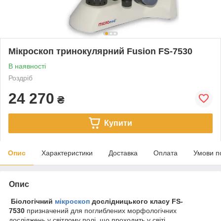
Мікроскоп тринокулярний Fusion FS-7530
В наявності
Роздріб
24 270
₴
Купити
Опис
Характеристики
Доставка
Оплата
Умови п
Опис
Біологічний
мікроскоп
дослідницького класу FS-
7530
призначений для поглиблених морфологічних
досліджень у світлому полі, що проходить у світі.