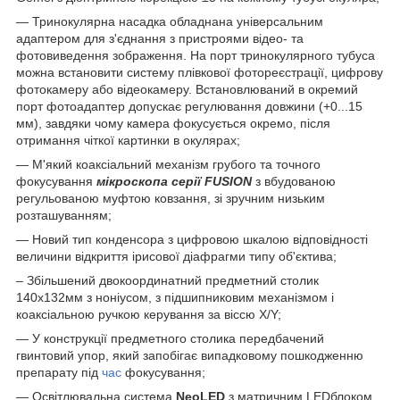
— Тринокулярна насадка обладнана універсальним
адаптером для з'єднання з пристроями відео- та
фотовиведення зображення. На порт тринокулярного тубуса
можна встановити систему плівкової фотореєстрації, цифрову
фотокамеру або відеокамеру. Встановлюваний в окремий
порт фотоадаптер допускає регулювання довжини (+0...15
мм), завдяки чому камера фокусується окремо, після
отримання чіткої картинки в окулярах;
— М'який коаксіальний механізм грубого та точного
фокусування
мікроскопа серії FUSION
з вбудованою
регульованою муфтою ковзання, зі зручним низьким
розташуванням;
— Новий тип конденсора з цифровою шкалою відповідності
величини відкриття ірисової діафрагми типу об'єктива;
– Збільшений двокоординатний предметний столик
140х132мм з ноніусом, з підшипниковим механізмом і
коаксіальною ручкою керування за віссю X/Y;
— У конструкції предметного столика передбачений
гвинтовий упор, який запобігає випадковому пошкодженню
препарату під
час
фокусування;
— Освітлювальна система
NeoLED
з матричним LEDблоком