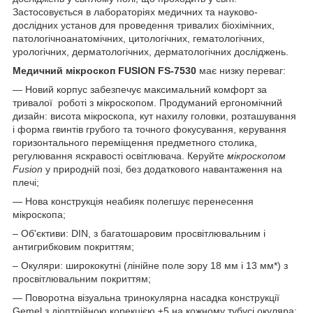
Застосовується в лабораторіях медичних та науково-
дослідних установ для проведення тривалих біохімічних,
патологічноанатомічних, цитологічних, гематологічних,
урологічних, дерматологічних, дерматологічних досліджень.
Медичний мікроскоп FUSION FS-7530
має низку переваг:
— Новий корпус забезпечує максимальний комфорт за
тривалої роботі з мікроскопом. Продуманий ергономічний
дизайн: висота мікроскопа, кут нахилу головки, розташування
і форма гвинтів грубого та точного фокусування, керування
горизонтального переміщення предметного столика,
регулювання яскравості освітлювача. Керуйте
мікроскопом
Fusion
у природній позі, без додаткового навантаження на
плечі;
— Нова конструкція неабияк полегшує перенесення
мікроскопа;
– Об'єктиви: DIN, з багатошаровим просвітлювальним і
антигрибковим покриттям;
– Окуляри: ширококутні (лінійне поле зору 18 мм і 13 мм*) з
просвітлювальним покриттям;
— Поворотна візуальна тринокулярна насадка конструкції
Gemel з діоптрійною корекцією ±5 на кожному тубусі окуляра;