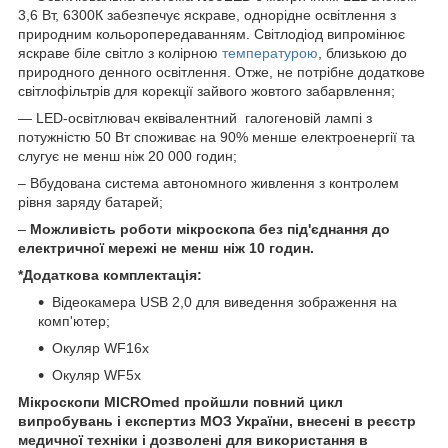
3,6 Вт, 6300К забезпечує яскраве, однорідне освітлення з
природним кольоропередаванням. Світлодіод випромінює
яскраве біле світло з колірною
температурою
, близькою до
природного денного освітлення. Отже, не потрібне додаткове
світлофільтрів для корекції зайвого жовтого забарвлення;
— LED-освітлювач еквівалентний галогеновій лампі з
потужністю 50 Вт споживає на 90% менше електроенергії та
слугує не менш ніж 20 000 годин;
– Вбудована система автономного живлення з контролем
рівня заряду батарей;
–
Можливість роботи мікроскопа без під'єднання до
електричної мережі не менш ніж 10 годин.
*Додаткова комплектація:
Відеокамера USB 2,0 для виведення зображення на
комп'ютер;
Окуляр WF16х
Окуляр WF5x
Мікроскопи MICROmed пройшли повний цикл
випробувань і експертиз МОЗ України, внесені в реєстр
медичної техніки і дозволені для використання в