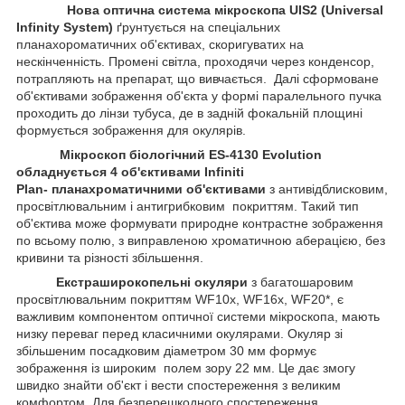
Нова оптична система мікроскопа UIS2 (Universal
Infinity System)
ґрунтується на спеціальних
планахороматичних об'єктивах, скоригуватих на
нескінченність. Промені світла, проходячи через конденсор,
потрапляють на препарат, що вивчається. Далі сформоване
об'єктивами зображення об'єкта у формі паралельного пучка
проходить до лінзи тубуса, де в задній фокальній площині
формується зображення для окулярів.
Мікроскоп біологічний ES-4130 Evolution
обладнується 4 об'єктивами Infiniti
Plan- планахроматичними об'єктивами
з антивідблисковим,
просвітлювальним і антигрибковим покриттям. Такий тип
об'єктива може формувати природне контрастне зображення
по всьому полю, з виправленою хроматичною аберацією, без
кривини та різності збільшення.
Екстраширокопельні окуляри
з багатошаровим
просвітлювальним покриттям WF10х, WF16х, WF20*, є
важливим компонентом оптичної системи мікроскопа, мають
низку переваг перед класичними окулярами. Окуляр зі
збільшеним посадковим діаметром 30 мм формує
зображення із широким полем зору 22 мм. Це дає змогу
швидко знайти об'єкт і вести спостереження з великим
комфортом. Для безперешкодного спостереження