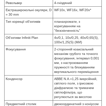
Револьвер
4-гніздяний
Екстраширокольні окуляри, D
WF10х, WF16х, WF20x*
= 30 mm
Тип корекції об'єктивів
планахромати, з
коригуванням на
"безскінченність"
Об'єктиви Infiniti Plan
4х/0,1, 10х/0,25, 40х/0,65(S),
100х/1,25(S) (MИ)
Фокусування
2-сторонній коаксіальний
механізм грубого та точного
фокусування, інтервал 0,001
мм, з настроюванням
пружності та блокуванням
вертикального переміщення
Конденсор
ABBE N.A.=1,25 імерсійний,
світлого поля, з ірисовою
діафрагмою та тримачем
світлофільтра, що
регулюється за висотою
Предметний столик
двокоординатний з ноніусом