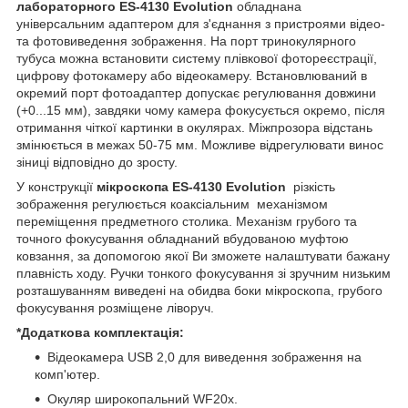
лабораторного ES-4130 Evolution
обладнана
універсальним адаптером для з'єднання з пристроями відео-
та фотовиведення зображення. На порт тринокулярного
тубуса можна встановити систему плівкової фотореєстрації,
цифрову фотокамеру або відеокамеру. Встановлюваний в
окремий порт фотоадаптер допускає регулювання довжини
(+0...15 мм), завдяки чому камера фокусується окремо, після
отримання чіткої картинки в окулярах. Міжпрозора відстань
змінюється в межах 50-75 мм. Можливе відрегулювати винос
зіниці відповідно до зросту.
У конструкції
мікроскопа ES-4130 Evolution
різкість
зображення регулюється коаксіальним механізмом
переміщення предметного столика. Механізм грубого та
точного фокусування обладнаний вбудованою муфтою
ковзання, за допомогою якої Ви зможете налаштувати бажану
плавність ходу. Ручки тонкого фокусування зі зручним низьким
розташуванням виведені на обидва боки мікроскопа, грубого
фокусування розміщене ліворуч.
*Додаткова комплектація:
Відеокамера USB 2,0 для виведення зображення на
комп'ютер.
Окуляр широкопальний WF20х.