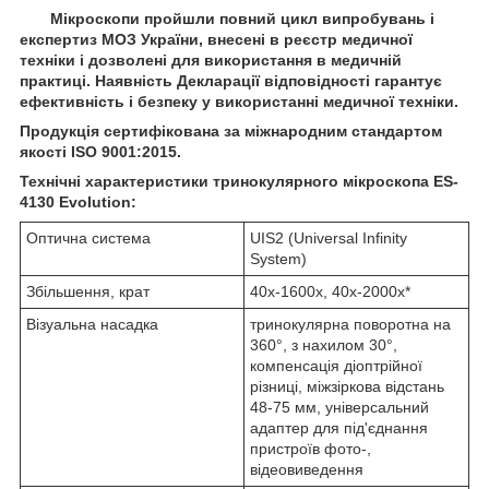
Мікроскопи пройшли повний цикл випробувань і
експертиз МОЗ України, внесені в реєстр медичної
техніки і дозволені для використання в медичній
практиці. Наявність Декларації відповідності гарантує
ефективність і безпеку у використанні медичної техніки.
Продукція сертифікована за міжнародним стандартом
якості ISO 9001:2015.
Технічні характеристики тринокулярного мікроскопа
ES-
4130 Evolution:
Оптична система
UIS2 (Universal Infinity
System)
Збільшення, крат
40х-1600х, 40х-2000х*
Візуальна насадка
тринокулярна поворотна на
360°, з нахилом 30°,
компенсація діоптрійної
різниці, міжзіркова відстань
48-75 мм, універсальний
адаптер для під'єднання
пристроїв фото-,
відеовиведення