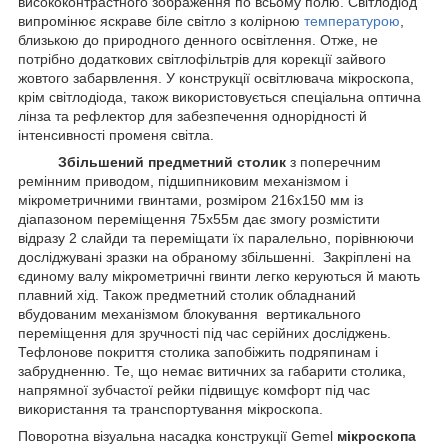
висококонтрастного зображення по всьому полю. Світлодіод
випромінює яскраве біле світло з колірною
температурою
,
близькою до природного денного освітлення. Отже, не
потрібно додаткових світлофільтрів для корекції зайвого
жовтого забарвлення. У конструкції освітлювача мікроскопа,
крім світлодіода, також використовується спеціальна оптична
лінза та рефлектор для забезпечення однорідності й
інтенсивності променя світла.
Збільшений предметний столик
з поперечним
ремінним приводом, підшипниковим механізмом і
мікрометричними гвинтами, розміром 216х150 мм із
діапазоном переміщення 75х55м дає змогу розмістити
відразу 2 слайди та переміщати їх паралельно, порівнюючи
досліджувані зразки на обраному збільшенні. Закріплені на
єдиному валу мікрометричні гвинти легко керуються й мають
плавний хід. Також предметний столик обладнаний
вбудованим механізмом блокування вертикального
переміщення для зручності під час серійних досліджень.
Тефлонове покриття столика запобіжить подряпинам і
забрудненню. Те, що немає витичних за габарити столика,
напрямної зубчастої рейки підвищує комфорт під час
використання та транспортування мікроскопа.
Поворотна візуальна насадка конструкції Gemel
мікроскопа