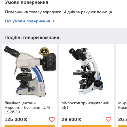
Умови повернення
Повернення товару впродовж 14 днів за рахунок покупця
Всі умови повернення
Подібні товари компанії
Люмінесцентний
Мікроскоп тринокулярний
Мікр
мікроскоп Evolution LUM
E5T
Fusi
LS-8530
125 000
29 800
26 
₴
₴