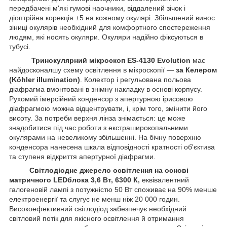
передбачені м'які гумові наочники, віддалений зічок і
діоптрійна корекція ±5 на кожному окулярі. Збільшений винос
зіниці окулярів необхідний для комфортного спостереження
людям, які носять окуляри. Окуляри надійно фіксуються в
тубусі.
Тринокулярний мікроскоп ES-4130 Evolution
має
найдосконалшу схему освітлення в мікроскопії —
за Келером
(Köhler illumination)
. Колектор і регульована польова
діафрагма вмонтовані в знімну накладку в основі корпусу.
Рухомий імерсійний конденсор з апертурною ірисовою
діафрагмою можна відцентрувати, і, крім того, змінити його
висоту. За потреби верхня лінза знімається: це може
знадобитися під час роботи з екстраширокопальними
окулярами на невеликому збільшенні. На бічну поверхню
конденсора нанесена шкала відповідності кратності об'єктива
та ступеня відкриття апертурної діафрагми.
Світлодіодне джерело освітлення на основі
матричного LEDблока 3,6 Вт, 6300 К,
еквівалентний
галогеновій лампі з потужністю 50 Вт споживає на 90% менше
електроенергії та слугує не менш ніж 20 000 годин.
Високоефективний світлодіод забезпечує необхідний
світловий потік для якісного освітлення й отримання