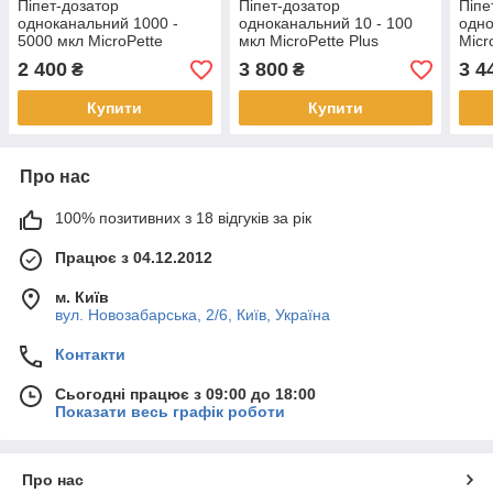
Піпет-дозатор
Піпет-дозатор
Піпе
одноканальний 1000 -
одноканальний 10 - 100
одно
5000 мкл MicroPette
мкл MicroPette Plus
Micr
2 400
3 800
3 4
₴
₴
Купити
Купити
Про нас
100% позитивних з 18 відгуків за рік
Працює з 04.12.2012
м. Київ
вул. Новозабарська, 2/6, Київ, Україна
Контакти
Сьогодні працює з 09:00 до 18:00
Показати весь графік роботи
Про нас