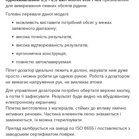
для вимірювання певних обсягів рідини.
Головні переваги даної моделі:
можливість виставити потрібний обсяг у межах
заявленого діапазону;
висока точність результатів;
висока відтворюваність результатів;
ергономічна конструкція;
повністю автоклавируемая.
Піпет-дозатор ідеально лежить в долоні, керувати ним дуже
просто і можна робити це однією рукою. Робота з дозатором
не вимагає напруження рук, не викликає втоми.
Для управління дозатором потрібно обертати верхню кнопку,
а потім її зафіксувати. Результат буде видно на вбудованому
електронному екранчику.
Піпетка виготовлена з матеріалів, стійких до впливу хімічно
активних речовин. Частина елементів легко знімаються і
замінюються, їх можна стерилізувати.
Прилад калібрується на заводі по ISO 8655 і поставляється з
заводським сертифікатом повірки.