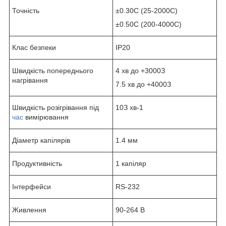
Точність
±0.3
0
С (25-200
0
С)
±0.5
0
С (200-400
0
С)
Клас безпеки
IP20
Швидкість попереднього
4 хв до +300
0
З
нагрівання
7.5 хв до +400
0
З
Швидкість розігрівання під
1
0
З хв
-1
час
вимірювання
Діаметр капілярів
1.4 мм
Продуктивність
1 капіляр
Інтерфейси
RS-232
Живлення
90-264 В