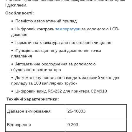
і дисплеєм.
Особливості:
Повністю автоматичний прилад
Цифровий контроль
температури
за допомогою LCD-
дисплея
Герметична клавіатура для полегшення чищення
Функція сповіщення у разі досягнення точки
плавлення
Автоматичне охолодження за допомогою
вбудованого вентилятора
До комплекту постачання входить захисний чохол для
приладу та 100 капілярних трубок
Цифровий вихід RS-232 для принтера CBM910
Технічні характеристики:
Діапазон вимірювання
25-400
0
З
Відтворення
0.2
0
З