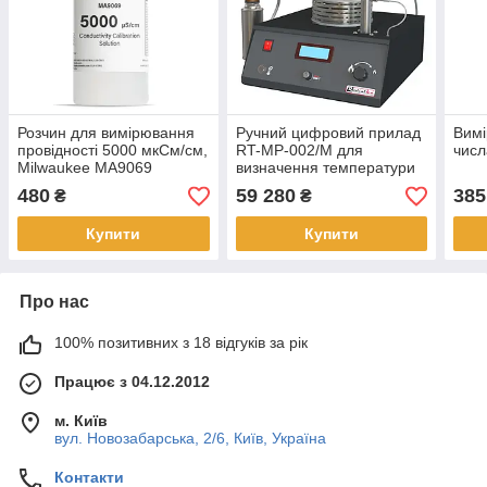
Розчин для вимірювання
Ручний цифровий прилад
Вимі
провідності 5000 мкСм/см,
RT-MP-002/M для
чис
Milwaukee MA9069
визначення температури
спалаху у відкритому тиглі
480
59 280
385
₴
₴
Клівленда
Купити
Купити
Про нас
100% позитивних з 18 відгуків за рік
Працює з 04.12.2012
м. Київ
вул. Новозабарська, 2/6, Київ, Україна
Контакти