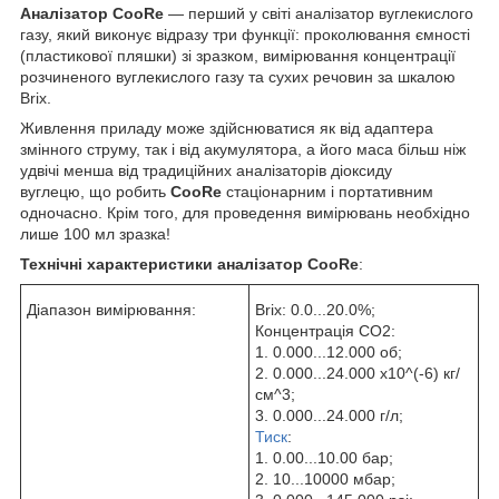
Аналізатор CooRe
— перший у світі аналізатор вуглекислого
газу, який виконує відразу три функції: проколювання ємності
(пластикової пляшки) зі зразком, вимірювання концентрації
розчиненого вуглекислого газу та сухих речовин за шкалою
Brix.
Живлення приладу може здійснюватися як від адаптера
змінного струму, так і від акумулятора, а його маса більш ніж
удвічі менша від традиційних аналізаторів діоксиду
вуглецю, що робить
CooRe
стаціонарним і портативним
одночасно. Крім того, для проведення вимірювань необхідно
лише 100 мл зразка!
Технічні характеристики аналізатор
CooRe
:
Діапазон вимірювання:
Brix: 0.0...20.0%;
Концентрація CO2:
1. 0.000...12.000 об;
2. 0.000...24.000 x10^(-6) кг/
см^3;
3. 0.000...24.000 г/л;
Тиск
:
1. 0.00...10.00 бар;
2. 10...10000 мбар;