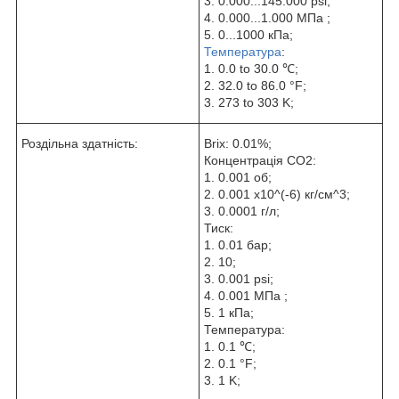
3. 0.000...145.000 psi;
4. 0.000...1.000 МПа ;
5. 0...1000 кПа;
Температура
:
1. 0.0 to 30.0 ℃;
2. 32.0 to 86.0 °F;
3. 273 to 303 K;
Роздільна здатність:
Brix: 0.01%;
Концентрація CO2:
1. 0.001 об;
2. 0.001 x10^(-6) кг/см^3;
3. 0.0001 г/л;
Тиск:
1. 0.01 бар;
2. 10;
3. 0.001 psi;
4. 0.001 МПа ;
5. 1 кПа;
Температура:
1. 0.1 ℃;
2. 0.1 °F;
3. 1 K;