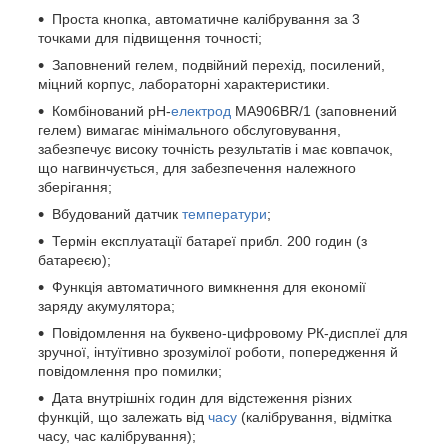
Проста кнопка, автоматичне калібрування за 3
точками для підвищення точності;
Заповнений гелем, подвійний перехід, посилений,
міцний корпус, лабораторні характеристики.
Комбінований рH-
електрод
MA906BR/1 (заповнений
гелем) вимагає мінімального обслуговування,
забезпечує високу точність результатів і має ковпачок,
що нагвинчується, для забезпечення належного
зберігання;
Вбудований датчик
температури
;
Термін експлуатації батареї прибл. 200 годин (з
батареєю);
Функція автоматичного вимкнення для економії
заряду акумулятора;
Повідомлення на буквено-цифровому РК-дисплеї для
зручної, інтуїтивно зрозумілої роботи, попередження й
повідомлення про помилки;
Дата внутрішніх годин для відстеження різних
функцій, що залежать від
часу
(калібрування, відмітка
часу, час калібрування);