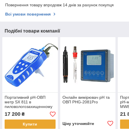
Повернення товару впродовж 14 днів за рахунок покупця
Всі умови повернення
Подібні товари компанії
Портативний рН-ОВП
Онлайн вимірювач рН та
Порт
метр SX 811 в
ОВП PHG-2081Pro
рН-м
пиловологозахищенному
MW8
корпусі
17 200
21 
₴
Ціну уточнюйте
Купити