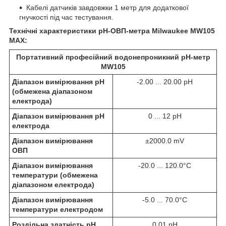
Кабелі датчиків завдовжки 1 метр для додаткової
гнучкості під час тестування.
Технічні характеристики
pH-ОВП-метра
Milwaukee MW105
MAX:
Портативний професійний водонепроникний рН-метр
MW105
Діапазон вимірювання pH
-2.00 ... 20.00 pH
(обмежена діапазоном
електрода)
Діапазон вимірювання pH
0 ... 12 pH
електрода
Діапазон вимірювання
±2000.0 mV
ОВП
Діапазон вимірювання
-20.0 ... 120.0°C
температури (обмежена
діапазоном електрода)
Діапазон вимірювання
-5.0 ... 70.0°C
температури електродом
Роздільна здатність pH
0.01 pH