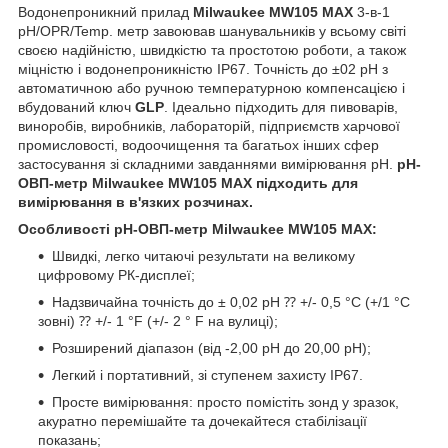
Водонепроникний прилад
Milwaukee MW105 MAX
3-в-1
pH/OPR/Temp. метр завоював шанувальників у всьому світі
своєю надійністю, швидкістю та простотою роботи, а також
міцністю і водонепроникністю IP67. Точність до ±02 pH з
автоматичною або ручною температурною компенсацією і
вбудований ключ
GLP
. Ідеально підходить для пивоварів,
виноробів, виробників, лабораторій, підприємств харчової
промисловості, водоочищення та багатьох інших сфер
застосування зі складними завданнями вимірювання pH.
рН-
ОВП-метр
Milwaukee MW105 MAX підходить для
вимірювання в в'язких розчинах.
Особливості рН-ОВП-метр
Milwaukee MW105 MAX:
Швидкі, легко читаючі результати на великому
цифровому РК-дисплеї;
Надзвичайна точність до ± 0,02 pH ⁇ +/- 0,5 °C (+/1 °C
зовні) ⁇ +/- 1 °F (+/- 2 ° F на вулиці);
Розширений діапазон (від -2,00 pH до 20,00 pH);
Легкий і портативний, зі ступенем захисту IP67.
Просте вимірювання: просто помістіть зонд у зразок,
акуратно перемішайте та дочекайтеся стабілізації
показань;