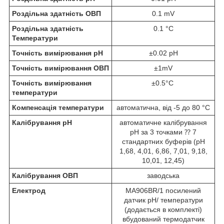
Роздільна здатність ОВП
0.1 mV
Роздільна здатність
0.1 °C
Температури
Точність вимірювання pH
±0.02 pH
Точність вимірювання ОВП
±1mV
Точність вимірювання
±0.5°C
температури
Компенсація температури
автоматична, від -5 до 80 °C
Калібрування pH
автоматичне калібрування
pH за 3 точками ⁇ 7
стандартних буферів (pH
1,68, 4,01, 6,86, 7,01, 9,18,
10,01, 12,45)
Калібрування ОВП
заводська
Електрод
MA906BR/1 посилений
датчик pH/ температури
(додається в комплекті)
вбудований термодатчик