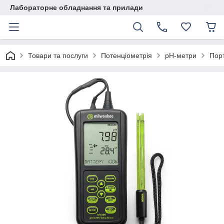
Лабораторне обладнання та прилади
Товари та послуги
Потенціометрія
pH-метри
Пор