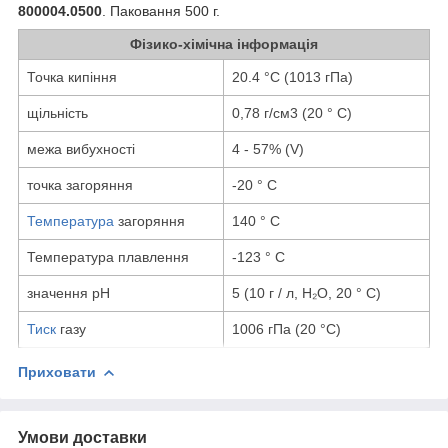
800004.0500
. Паковання 500 г.
Фізико-хімічна інформація
Точка кипіння
20.4 °C (1013 гПа)
щільність
0,78 г/см3 (20 ° С)
межа вибухності
4 - 57% (V)
точка загоряння
-20 ° C
Температура
загоряння
140 ° С
Температура плавлення
-123 ° C
значення pH
5 (10 г / л, H₂O, 20 ° С)
Тиск
газу
1006 гПа (20 °C)
Приховати
Умови доставки