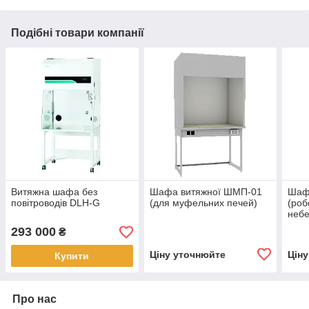
Подібні товари компанії
Витяжна шафа без
Шафа витяжної ШМП-01
Шаф
повітроводів DLH-G
(для муфельних печей)
(роб
небе
агр
293 000
₴
сер
Ціну уточнюйте
Цін
Купити
Про нас