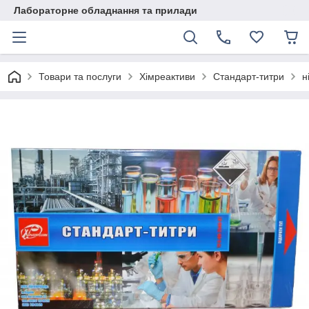
Лабораторне обладнання та прилади
Товари та послуги
Хімреактиви
Стандарт-титри
н