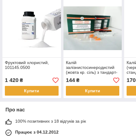
Фруктовий хлористий,
Калій
Калі
101145.0500
залізнистосинеродистий
(чер
(жовта кр. сіль) з тандарт-
стан
титр
1 420
144
170
₴
₴
Купити
Купити
Про нас
100% позитивних з 18 відгуків за рік
Працює з 04.12.2012