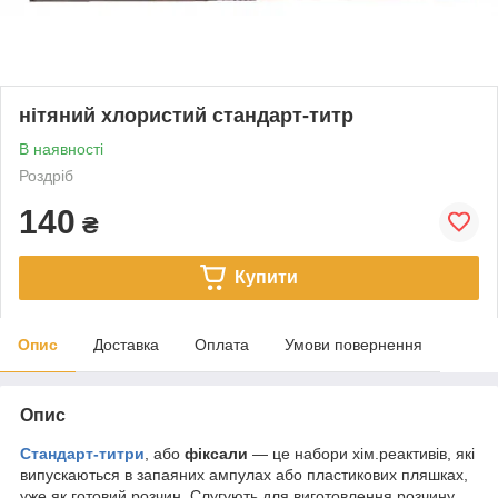
нітяний хлористий стандарт-титр
В наявності
Роздріб
140
₴
Купити
Опис
Доставка
Оплата
Умови повернення
Опис
Стандарт-титри
, або
фіксали
— це набори хім.реактивів, які
випускаються в запаяних ампулах або пластикових пляшках,
уже як готовий розчин. Слугують для виготовлення розчину