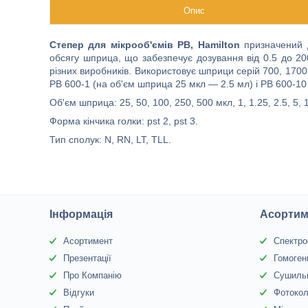
Опис
Степер для мікрооб'ємів PB, Hamilton
призначений д
обсягу шприца, що забезпечує дозування від 0.5 до 2
різних виробників. Використовує шприци серій 700, 170
PB 600-1 (на об'єм шприца 25 мкл — 2.5 мл) і PB 600-10 
Об'єм шприца: 25, 50, 100, 250, 500 мкл, 1, 1.25, 2.5, 5, 
Форма кінчика голки: pst 2, pst 3.
Тип сполук: N, RN, LT, TLL.
Інформація
Асортим
Асортимент
Спектр
Презентації
Гомоген
Про Компанію
Сушиль
Відгуки
Фотоко