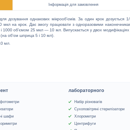
Інформація для замовлення
ля дозування однакових мікрооб'ємів. За один крок дозується 1
00 мкл на крок. Дає змогу працювати з одноразовими наконечник
0 і 1000 об'ємом 25 мкл — 10 мл. Випускається у двох модифікація
(на об'єм шприца 5 і 10 мл).
10 мл.
ент
лабораторного
офотометри
Набір різновагів
изатори
Сухоповітряні стерилізатори
ні шафи
Хлорометри
лориметри
Центрифуги