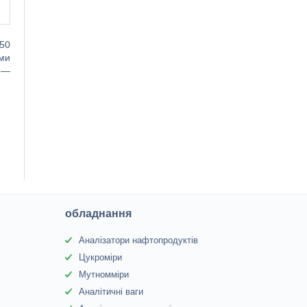
/50
ами
х —
обладнання
Аналізатори нафтопродуктів
Цукроміри
Мутномміри
Аналітичні ваги