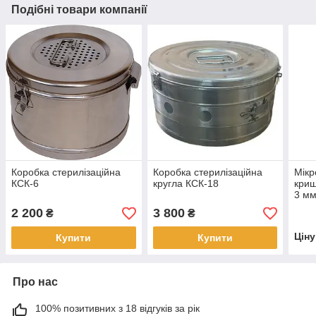
Подібні товари компанії
Коробка стерилізаційна
Коробка стерилізаційна
Мікр
КСК-6
кругла КСК-18
криш
3 м
2 200
3 800
₴
₴
Цін
Купити
Купити
Про нас
100% позитивних з 18 відгуків за рік