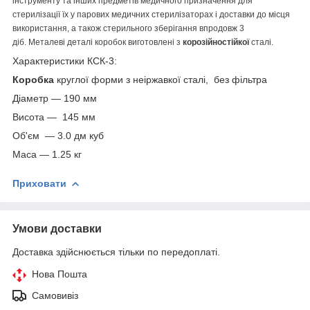
інструменту та інших предметів медичного призначення для
стерилізації їх у парових медичних стерилізаторах і доставки до місця
використання, а також стерильного зберігання впродовж 3
діб.
Металеві деталі коробок виготовлені з
корозійностійкої
сталі.
Характеристики КСК-3:
Коробка
круглої форми з неіржавкої сталі, без фільтра
Діаметр — 190 мм
Висота — 145 мм
Об'єм — 3.0 дм куб
Маса — 1.25 кг
Приховати
Умови доставки
Доставка здійснюється тільки по передоплаті.
Нова Пошта
Самовивіз