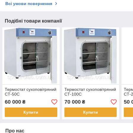
Всі умови повернення
Подібні товари компанії
Термостат сухоповітряний
Термостат сухоповітряний
Терм
СТ-50С
СТ-100С
СТ-
60 000
70 000
50 
₴
₴
Купити
Купити
Про нас