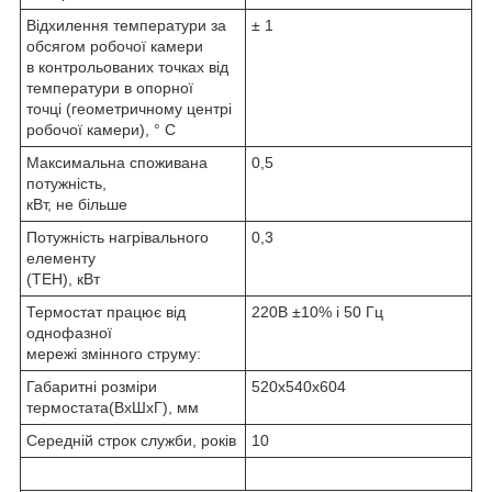
Відхилення температури за
± 1
обсягом робочої камери
в контрольованих точках від
температури в опорної
точці (геометричному центрі
робочої камери), ° С
Максимальна споживана
0,5
потужність,
кВт, не більше
Потужність нагрівального
0,3
елементу
(ТЕН), кВт
Термостат працює від
220В ±10% i 50 Гц
однофазної
мережі змінного струму:
Габаритні розміри
520х540х604
термостата(ВхШхГ), мм
Середній строк служби, років
10