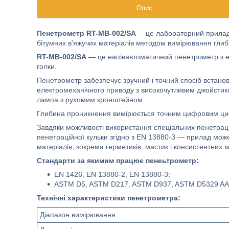
Опис
Пенетрометр RT-MB-002/SA
– це лабораторний прилад,
бітумних в'яжучих матеріалів методом вимірювання гли
RT-MB-002/SA
— це напівавтоматичний пенетрометр з е
голки.
Пенетрометр забезпечує зручний і точний спосіб встано
електромеханічного приводу з високочутливим джойстико
лампа з рухомим кронштейном.
Глибина проникнення вимірюється точним цифровим циф
Завдяки можливості використання спеціальних пенетраці
пенетраційної кульки згідно з EN 13880-3 — прилад мож
матеріалів, зокрема герметиків, мастик і консистентних 
Стандарти за якимим працює пенеьтрометр:
EN 1426, EN 13880-2, EN 13880-3;
ASTM D5, ASTM D217, ASTM D937, ASTM D5329 A
Технічні характеристики пенетрометра:
Діапазон вимірювання