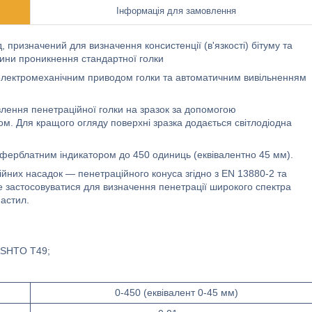
Інформація для замовлення
 призначений для визначення консистенції (в'язкості) бітуму та
бини проникнення стандартної голки
лектромеханічним приводом голки та автоматичним вивільненням
влення пенетраційної голки на зразок за допомогою
м. Для кращого огляду поверхні зразка додається світлодіодна
ерблатним індикатором до 450 одиниць (еквівалентно 45 мм).
йних насадок — пенетраційного конуса згідно з EN 13880-2 та
е застосовуватися для визначення пенетрації широкого спектра
мастил.
ASHTO T49;
0-450 (еквівалент 0-45 мм)