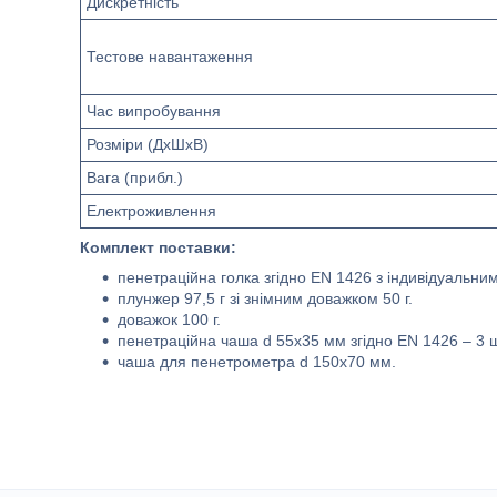
Дискретність
Тестове навантаження
Час випробування
Розміри (ДxШxВ)
Вага (прибл.)
Електроживлення
Комплект поставки:
пенетраційна голка згідно EN 1426 з індивідуальн
плунжер 97,5 г зі знімним доважком 50 г.
доважок 100 г.
пенетраційна чаша d 55x35 мм згідно EN 1426 – 3 ш
чаша для пенетрометра d 150х70 мм.