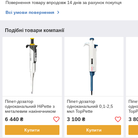
Повернення товару впродовж 14 днів за рахунок покупця
Всі умови повернення
Подібні товари компанії
Піпет-дозатор
Піпет-дозатор
Піпе
одноканальний HiPette з
одноканальний 0,1-2,5
одно
металевим накінечником
мкл TopPette
TopP
для електрофорезу
накі
6 440
3 100
3 8
₴
₴
еле
Купити
Купити