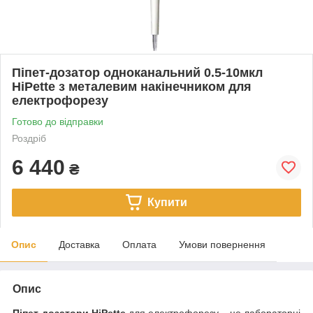
Піпет-дозатор одноканальний 0.5-10мкл
HiPette з металевим накінечником для
електрофорезу
Готово до відправки
Роздріб
6 440
₴
Купити
Опис
Доставка
Оплата
Умови повернення
Опис
Піпет-дозатори HiPette
для електрофорезу – це лабораторні