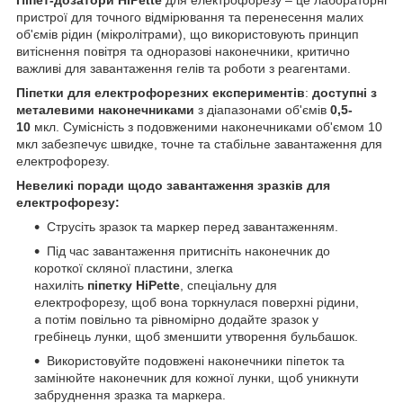
пристрої для точного відмірювання та перенесення малих
об'ємів рідин (мікролітрами), що використовують принцип
витіснення повітря та одноразові наконечники, критично
важливі для завантаження гелів та роботи з реагентами.
Піпетки для електрофорезних експериментів
:
доступні з
металевими наконечниками
з діапазонами об'ємів
0,5-
10
мкл. Сумісність з подовженими наконечниками об'ємом 10
мкл забезпечує швидке, точне та стабільне завантаження для
електрофорезу.
Невеликі поради щодо завантаження зразків для
електрофорезу:
Струсіть зразок та маркер перед завантаженням.
Під час завантаження притисніть наконечник до
короткої скляної пластини, злегка
нахиліть
піпетку
HiPette
, спеціальну для
електрофорезу, щоб вона торкнулася поверхні рідини,
а потім повільно та рівномірно додайте зразок у
гребінець лунки, щоб зменшити утворення бульбашок.
Використовуйте подовжені наконечники піпеток та
замінюйте наконечник для кожної лунки, щоб уникнути
забруднення зразка та маркера.