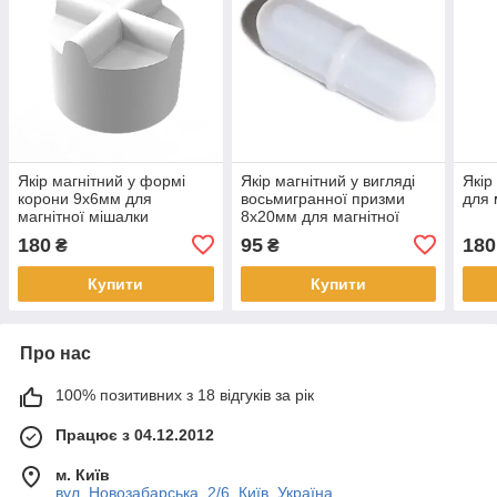
Якір магнітний у формі
Якір магнітний у вигляді
Якір
корони 9х6мм для
восьмигранної призми
для 
магнітної мішалки
8х20мм для магнітної
мішалки
180
95
180
₴
₴
Купити
Купити
Про нас
100% позитивних з 18 відгуків за рік
Працює з 04.12.2012
м. Київ
вул. Новозабарська, 2/6, Київ, Україна