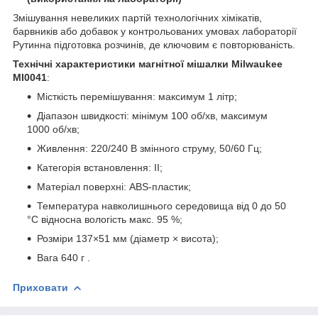
Змішування невеликих партій технологічних хімікатів,
барвників або добавок у контрольованих умовах лабораторії
Рутинна підготовка розчинів, де ключовим є повторюваність.
Технічні характеристики
магнітної мішалки Milwaukee
MI0041
:
Місткість перемішування: максимум 1 літр;
Діапазон швидкості: мінімум 100 об/хв, максимум
1000 об/хв;
Живлення: 220/240 В змінного струму, 50/60 Гц;
Категорія встановлення: II;
Матеріал поверхні: ABS-пластик;
Температура навколишнього середовища від 0 до 50
°C відносна вологість макс. 95 %;
Розміри 137×51 мм (діаметр × висота);
Вага 640 г .
Приховати