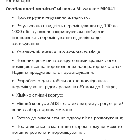
контейнерів.
Особливості магнітної мішалки Milwaukee MI0041:
Просте ручне керування швидкістю;
Регульована швидкість перемішування від 100 до
1000 об/хв дозволяє користувачам підбирати
інтенсивність перемішування відповідно до
застосування;
Компактний дизайн, що економить місце;
Невеликі розміри із заокругленими краями легко
поміщаються на переповнених лабораторних столах.
Надійна продуктивність перемішування;
Розроблено для стабільного та послідовного
перемішування рідких розчинів об'ємом до 1 літра;
Хімічно стійкий корпус;
Міцний корпус з ABS-пластику витримує регулярний
вплив лабораторних хімікатів.
Готова до використання одразу після розпакування;
Поставляється з магнітния якорем, тому ви можете
негайно розпочати перемішування;