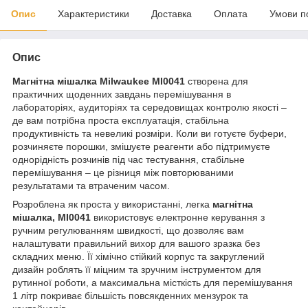
Опис
Характеристики
Доставка
Оплата
Умови п
Опис
Магнітна мішалка Milwaukee MI0041
створена для
практичних щоденних завдань перемішування в
лабораторіях, аудиторіях та середовищах контролю якості –
де вам потрібна проста експлуатація, стабільна
продуктивність та невеликі розміри. Коли ви готуєте буфери,
розчиняєте порошки, змішуєте реагенти або підтримуєте
однорідність розчинів під час тестування, стабільне
перемішування – це різниця між повторюваними
результатами та втраченим часом.
Розроблена як проста у використанні, легка
магнітна
мішалка, MI0041
використовує електронне керування з
ручним регулюванням швидкості, що дозволяє вам
налаштувати правильний вихор для вашого зразка без
складних меню. Її хімічно стійкий корпус та закруглений
дизайн роблять її міцним та зручним інструментом для
рутинної роботи, а максимальна місткість для перемішування
1 літр покриває більшість повсякденних мензурок та