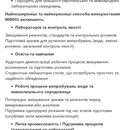
Підходить для більшості європейських та міжнародних
лабораторних середовищ.
Найпоширеніші та найкорисніші способи використання
MI0041 включають:
Лабораторія та контроль якості
Змішування реагентів, стандартів та контрольних розчинів
Підготовка зразків для рутинних випробувань (вода, хімічні
розчини, загальний контроль якості)
Освіта та навчання
Аудиторні демонстрації робочих процесів змішування,
розчинення та підготовки розчинів
Студентські лабораторні столи, що потребують простого та
надійного обладнання
Робочі процеси випробувань води та
навколишнього середовища
Попереднє змішування зразків та реагентів перед
вимірюванням або аналізом
Підтримка однорідних розчинів під час етапів підготовки
(особливо коли важлива консистенція)
Легка промисловість / Підтримка процесів
(використання на лабораторії)