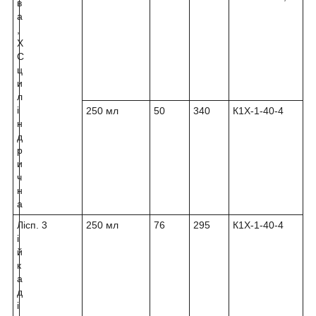
в
а
,
Х
С
ц
и
л
і
250 мл
50
340
К1Х-1-40-4
н
д
р
и
ч
н
а
Л
ісп. 3
250 мл
76
295
К1Х-1-40-4
і
й
к
а
д
і