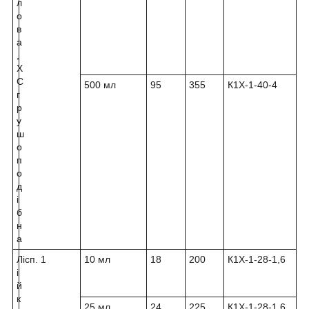
л
о
в
а
,
Х
С
500 мл
95
355
К1Х-1-40-4
г
р
у
ш
о
п
о
д
і
б
н
а
Л
ісп. 1
10 мл
18
200
К1Х-1-28-1,6
і
й
к
25 мл
24
225
К1Х-1-28-1,6