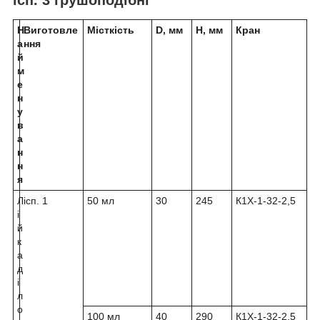
ісп. 3 грушоподібні
Н
Виготовле
Місткість
D, мм
H, мм
Кран
а
ння
й
м
е
н
у
в
а
н
н
я
Л
ісп. 1
50 мл
30
245
К1Х-1-32-2,5
і
й
к
а
д
і
л
о
100 мл
40
290
К1Х-1-32-2,5