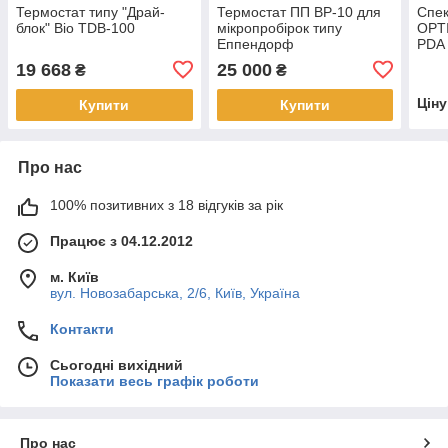
Термостат типу "Драй-
Термостат ПП ВР-10 для
Спе
блок" Bio TDB-100
мікропробірок типу
OPTI
Еппендорф
PDA
19 668
25 000
₴
₴
Цін
Купити
Купити
Про нас
100% позитивних з 18 відгуків за рік
Працює з 04.12.2012
м. Київ
вул. Новозабарська, 2/6, Київ, Україна
Контакти
Сьогодні вихідний
Показати весь графік роботи
Про нас