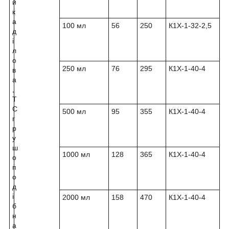
й
к
а
100 мл
56
250
К1Х-1-32-2,5
д
і
л
о
250 мл
76
295
К1Х-1-40-4
в
а
,
Т
С
500 мл
95
355
К1Х-1-40-4
г
р
у
ш
1000 мл
128
365
К1Х-1-40-4
о
п
о
д
і
2000 мл
158
470
К1Х-1-40-4
б
н
а