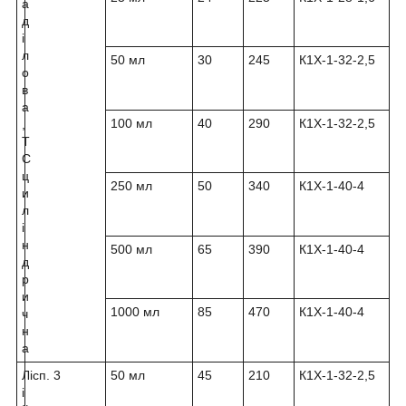
а
д
і
л
50 мл
30
245
К1Х-1-32-2,5
о
в
а
100 мл
40
290
К1Х-1-32-2,5
,
Т
С
ц
250 мл
50
340
К1Х-1-40-4
и
л
і
н
500 мл
65
390
К1Х-1-40-4
д
р
и
1000 мл
85
470
К1Х-1-40-4
ч
н
а
Л
ісп. 3
50 мл
45
210
К1Х-1-32-2,5
і