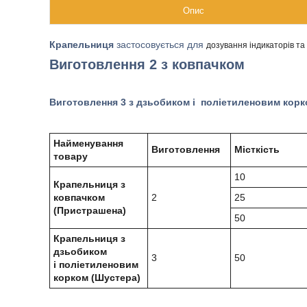
Опис
Крапельниця
застосовується для
дозування індикаторів та
Виготовлення 2 з ковпачком
Виготовлення 3 з дзьобиком і поліетиленовим кор
Найменування
Виготовлення
Місткість
товару
10
Крапельниця з
ковпачком
2
25
(Пристрашена)
50
Крапельниця з
дзьобиком
3
50
і поліетиленовим
корком (Шустера)