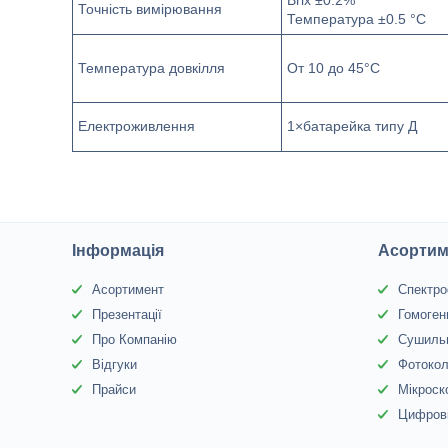
Brix ±0.2%
Точність вимірювання
Температура ±0.5 °C
Температура довкілля
От 10 до 45°C
Електроживлення
1×батарейка типу Д
Інформація
Асортим
Асортимент
Спектр
Презентації
Гомоген
Про Компанію
Сушиль
Відгуки
Фотоко
Прайси
Мікроск
Цифрові