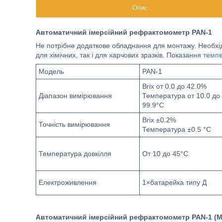
Опис
Автоматичний імерсійний рефрактомометр PAN-1
Не потрібне додаткове обладнання для монтажу. Необхід
для хімічних, так і для харчових зразків. Показання
темп
Модель
PAN-1
Brix от 0.0 до 42.0%
Діапазон вимірювання
Температура от 10.0 до
99.9°C
Brix ±0.2%
Точність вимірювання
Температура ±0.5 °C
Температура довкілля
От 10 до 45°C
Електроживлення
1×батарейка типу Д
Автоматичний імерсійний рефрактомометр PAN-1 (