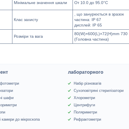
Мінімальне значення шкали
От 10.0 до 95.0°C
, що занурюється в зразок
Клас захисту
частина: IP 67
дисплей: IP 65
80(W)×600(L)×72(H)mm 730 
Розміри та вага
(Головна частина)
ент
лабораторного
офотометри
Набір різновагів
изатори
Сухоповітряні стерилізатори
ні шафи
Хлорометри
лориметри
Центрифуги
опи
Поляриметри
 камери до мікроскопа
Рефрактометри