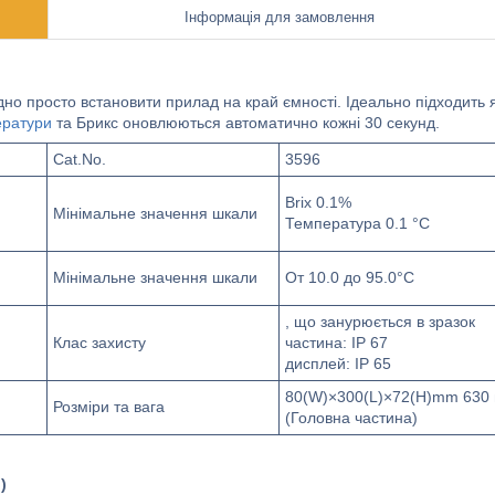
Інформація для замовлення
но просто встановити прилад на край ємності. Ідеально підходить 
ератури
та Брикс оновлюються автоматично кожні 30 секунд.
Cat.No.
3596
Brix 0.1%
Мінімальне значення шкали
Температура 0.1 °C
Мінімальне значення шкали
От 10.0 до 95.0°C
, що занурюється в зразок
Клас захисту
частина: IP 67
дисплей: IP 65
80(W)×300(L)×72(H)mm 630 
Розміри та вага
(Головна частина)
M)