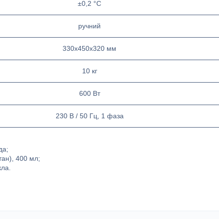
±0,2 °C
ручний
330x450x320 мм
10 кг
600 Вт
230 В / 50 Гц, 1 фаза
да;
ан), 400 мл;
кла.