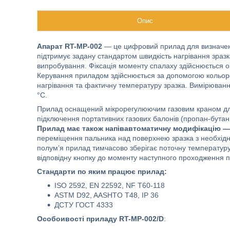
Опис
Апарат RT-MP-002
— це цифровий прилад для визначенн
підтримує задану стандартом швидкість нагрівання зразка
випробування. Фіксація моменту спалаху здійснюється о
Керування приладом здійснюється за допомогою кольоро
нагрівання та фактичну температуру зразка. Вимірюван
°C.
Прилад оснащений мікрорегулюючим газовим краном для
підключення портативних газових балонів (пропан-бутан
Прилад має також напівавтоматичну модифікацію —
переміщення пальника над поверхнею зразка з необхідн
полум’я прилад тимчасово зберігає поточну температуру
відповідну кнопку до моменту наступного проходження 
Стандарти по яким працює прилад:
ISO 2592, EN 22592, NF T60-118
ASTM D92, AASHTO T48, IP 36
ДСТУ ГОСТ 4333
Особоивості приладу RT-MP-002/D
: