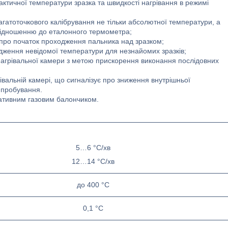
тичної температури зразка та швидкості нагрівання в режимі
гатоточкового калібрування не тільки абсолютної температури, а
 відношенню до еталонного термометра;
 про початок проходження пальника над зразком;
дження невідомої температури для незнайомих зразків;
нагрівальної камери з метою прискорення виконання послідовних
івальній камері, що сигналізує про зниження внутрішньої
ипробування.
тативним газовим балончиком.
5…6 °C/хв
12…14 °C/хв
до 400 °C
0,1 °C