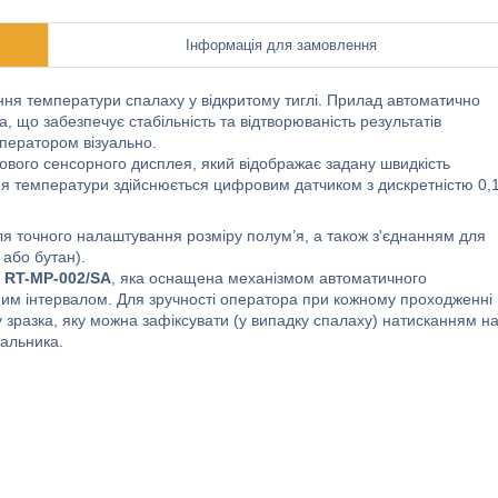
Інформація для замовлення
я температури спалаху у відкритому тиглі. Прилад автоматично
, що забезпечує стабільність та відтворюваність результатів
ператором візуально.
вого сенсорного дисплея, який відображає задану швидкість
ня температури здійснюється цифровим датчиком з дискретністю 0,
 точного налаштування розміру полум’я, а також з'єднанням для
 або бутан).
 RT-MP-002/SA
, яка оснащена механізмом автоматичного
им інтервалом. Для зручності оператора при кожному проходженні
 зразка, яку можна зафіксувати (у випадку спалаху) натисканням н
пальника.