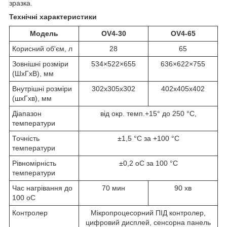
зразка.
Технічні характеристики
Модель
OV4-30
OV4-65
Корисний об'єм, л
28
65
Зовнішні розміри
534×522×655
636×622×755
(ШхГхВ), мм
Внутрішні розміри
302х305х302
402х405х402
(шхГхв), мм
Діапазон
від окр. темп.+15° до 250 °C,
температури
Точність
±1,5 °C за +100 °C
температури
Рівномірність
±0,2 oС за 100 °C
температури
Час нагрівання до
70 мин
90 хв
100 oС
Контролер
Мікропроцесорний ПІД контролер,
цифровий дисплей, сенсорна панель