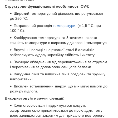
Структурно-функціональні особливості OV4:
Широкий температурний діапазон, що регулюється
до 250 °C.
Покращений розподіл
температури
. (± 1,5 ° C при
100 ° C).
Калібрування температури за 3 точками, висока
точність температури в широкому діапазоні температур.
Внутрішні полиці з неіржавкої сталі й алюмінію
забезпечують чудову корозійну стійкість і чистоту.
Захищає обладнання від перевантаження за струмом
і перегрівання за допомогою ланцюгів безпеки.
Вакуумна лінія та випускна лінія розділені та зручні у
використанні.
Дисплей встановлений зверху, що мінімізує вимоги до
розміру підлоги.
Використовуйте зручні функції:
Коли створюється і підтримується вакуум,
загартоване скло прикріплюється до прокладки, тому
воно залишається закритим для тривалого повторного