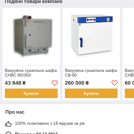
Подібні товари компанії
Вакуумна сушильна шафа
Вакуумна сушильна шафа
Вак
СНВС 80/350
СВ-80
СНВ
43 848
260 000
60 
₴
₴
Купити
Купити
Про нас
100% позитивних з 18 відгуків за рік