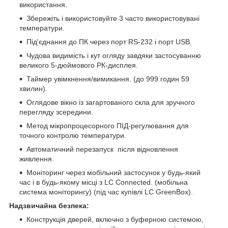
використання.
Збережіть і використовуйте 3 часто використовувані
температури.
Під'єднання до ПК через порт RS-232 і порт USB.
Чудова видимість і кут огляду завдяки застосуванню
великого 5-дюймового РК-дисплея.
Таймер увімкнення/вимикання. (до 999 годин 59
хвилин).
Оглядове вікно із загартованого скла для зручного
перегляду зсередини.
Метод мікропроцесорного ПІД-регулювання для
точного контролю температури.
Автоматичний перезапуск після відновлення
живлення.
Моніторинг через мобільний застосунок у будь-який
час і в будь-якому місці з LC Connected. (мобільна
система моніторингу) (під час купівлі LC GreenBox).
Надзвичайна безпека:
Конструкція дверей, включно з буферною системою,