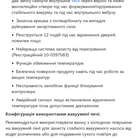
дає змогу скинути внутрішній
тиск
через верхні та нижні
вентиляційні отвори під час формування/підтримання
стабільного вакууму та під час внутрішнього вибуху.
Захисна кришка з полікарбонату на випадок
руйнування загартованого скла.
Реєструється 12 подій під час відчинення дверей,
помилки тощо.
Найкраща система захисту від перегрівання.
(Реєстраційний 10-0397583)
Функція обмеження температури.
Безпечна поверхня продукту навіть під час роботи за
вищих температур.
Несправність запобігає функції блокування
контролера.
Аварійний сигнал, якщо встановлене відхилення
температури поза допустимим діапазоном.
Конфігурація використання вакуумної печі:
Рекомендується використовувати ванну з холодною ловушкою
на вакуумній лінії для захисту слабкого вакуумного насоса від
води/ розчинника або для подавання сухого повітря до