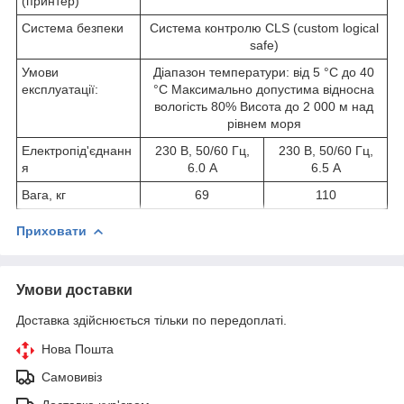
(принтер)
Система безпеки
Система контролю CLS (custom logical
safe)
Умови
Діапазон температури: від 5 °C до 40
експлуатації:
°C Максимально допустима відносна
вологість 80% Висота до 2 000 м над
рівнем моря
Електропід'єднанн
230 В, 50/60 Гц,
230 В, 50/60 Гц,
я
6.0 А
6.5 А
Вага, кг
69
110
Приховати
Умови доставки
Доставка здійснюється тільки по передоплаті.
Нова Пошта
Самовивіз