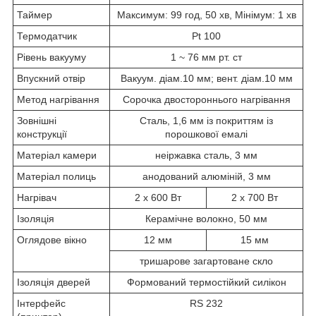
Таймер
Максимум: 99 год, 50 хв, Мінімум: 1 хв
Термодатчик
Pt 100
Рівень вакууму
1 ~ 76 мм рт. ст
Впускний отвір
Вакуум. діам.10 мм; вент. діам.10 мм
Метод нагрівання
Сорочка двостороннього нагрівання
Зовнішні
Сталь, 1,6 мм із покриттям із
конструкції
порошкової емалі
Матеріал камери
неіржавка сталь, 3 мм
Матеріал полиць
анодований алюміній, 3 мм
Нагрівач
2 х 600 Вт
2 х 700 Вт
Ізоляція
Керамічне волокно, 50 мм
Оглядове вікно
12 мм
15 мм
тришарове загартоване скло
Ізоляція дверей
Формований термостійкий силікон
Інтерфейс
RS 232