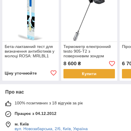
Бета-лактамний тест для
Термометр електронний
Піро
визначення антибіотиків у
testo 905-Т2 з
молоці ROSA: MRLBL1
поверхневим зондом
8 600
6 7
₴
Ціну уточнюйте
Купити
Про нас
100% позитивних з 18 відгуків за рік
Працює з 04.12.2012
м. Київ
вул. Новозабарська, 2/6, Київ, Україна