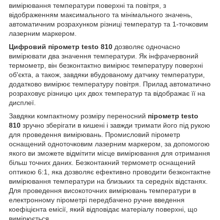
вимірювання температури поверхні та повітря, з
відображенням максимального та мінімального значень,
автоматичним розрахунком різниці температур та 1-точковим
лазерним маркером.
Цифровий пірометр testo 810
дозволяє одночасно
вимірювати два значення температури. Як інфрачервоний
термометр, він безконтактно вимірює температуру поверхні
об'єкта, а також, завдяки вбудованому датчику температури,
додатково вимірює температуру повітря. Прилад автоматично
розраховує різницю цих двох температур та відображає її на
дисплеї.
Завдяки компактному розміру переносний
пірометр testo
810
зручно зберігати в кишені і завжди тримати його під рукою
для проведення вимірювань. Промисловий пірометр
оснащений одноточковим лазерним маркером, за допомогою
якого ви зможете відмітити місце вимірювання для отримання
більш точних даних. Безконтакний термометр оснащений
оптикою 6:1, яка дозволяє ефективно проводити безконтактне
вимірювання температури на близьких та середніх відстанях.
Для проведення високоточних вимірювань температури в
електронному пірометрі передбачено ручне введення
коефіцієнта емісії, який відповідає матеріалу поверхні, що
вимірюється.