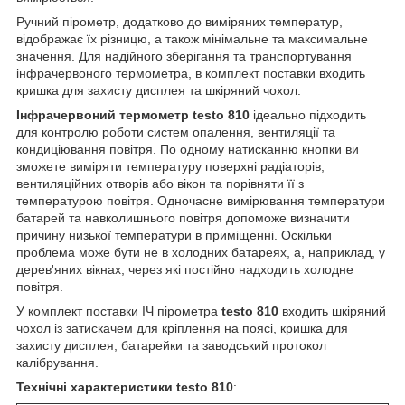
Ручний пірометр, додатково до виміряних температур,
відображає їх різницю, а також мінімальне та максимальне
значення. Для надійного зберігання та транспортування
інфрачервоного термометра, в комплект поставки входить
кришка для захисту дисплея та шкіряний чохол.
Інфрачервоний термометр testo 810
ідеально підходить
для контролю роботи систем опалення, вентиляції та
кондиціювання повітря. По одному натисканню кнопки ви
зможете виміряти температуру поверхні радіаторів,
вентиляційних отворів або вікон та порівняти її з
температурою повітря. Одночасне вимірювання температури
батарей та навколишнього повітря допоможе визначити
причину низької температури в приміщенні. Оскільки
проблема може бути не в холодних батареях, а, наприклад, у
дерев'яних вікнах, через які постійно надходить холодне
повітря.
У комплект поставки ІЧ пірометра
testo 810
входить шкіряний
чохол із затискачем для кріплення на поясі, кришка для
захисту дисплея, батарейки та заводський протокол
калібрування.
Технічні характеристики
testo 810
: