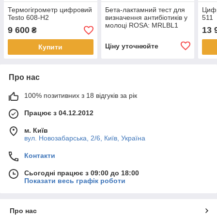
Термогігрометр цифровий
Бета-лактамний тест для
Цифр
Testo 608-Н2
визначення антибіотиків у
511
молоці ROSA: MRLBL1
9 600
13 
₴
Ціну уточнюйте
Купити
Про нас
100% позитивних з 18 відгуків за рік
Працює з 04.12.2012
м. Київ
вул. Новозабарська, 2/6, Київ, Україна
Контакти
Сьогодні працює з 09:00 до 18:00
Показати весь графік роботи
Про нас