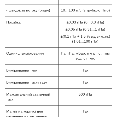
- швидкість потоку (опція)
10…100 м/с (з трубкою Піто)
Похибка
±0,03 гПа (0...0,3 гПа)
±0,05 гПа (0,31...1 гПа)
±(0,1 гПа + 1,5 % від вим.зн.)
(1,01...100 гПа)
Одиниці вимірювання
Па, гПа, мБар, мм рт. ст., мм
вод. ст., м/с
Вимірювання тяги
Так
Вимірювання тиску газу
Так
Максимальний статичний
500 гПа
тиск
Магніт на корпусі для
Так
кріплення на металевих