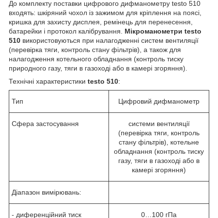
До комплекту поставки цифрового дифманометру testo 510
входять: шкіряний чохол із зажимом для кріплення на поясі,
кришка для захисту дисплея, ремінець для перенесення,
батарейки і протокол калібрування.
Мікроманометри testo
510
використовуються при налагодженні систем вентиляції
(перевірка тяги, контроль стану фільтрів), а також для
налагодження котельного обладнання (контроль тиску
природного газу, тяги в газоході або в камері згоряння).
Технічні характеристики
testo 510
:
Тип
Цифровий дифманометр
Сфера застосування
системи вентиляції
(перевірка тяги, контроль
стану фільтрів), котельне
обладнання (контроль тиску
газу, тяги в газоході або в
камері згоряння)
Діапазон вимірювань:
- диференційний тиск
0…100 гПа