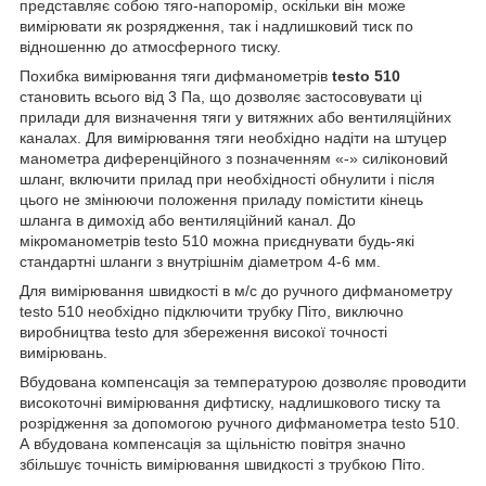
представляє собою тяго-напоромір, оскільки він може
вимірювати як розрядження, так і надлишковий тиск по
відношенню до атмосферного тиску.
Похибка вимірювання тяги дифманометрів
testo 510
становить всього від 3 Па, що дозволяє застосовувати ці
прилади для визначення тяги у витяжних або вентиляційних
каналах. Для вимірювання тяги необхідно надіти на штуцер
манометра диференційного з позначенням «-» силіконовий
шланг, включити прилад при необхідності обнулити і після
цього не змінюючи положення приладу помістити кінець
шланга в димохід або вентиляційний канал. До
мікроманометрів testo 510 можна приєднувати будь-які
стандартні шланги з внутрішнім діаметром 4-6 мм.
Для вимірювання швидкості в м/с до ручного дифманометру
testo 510 необхідно підключити трубку Піто, виключно
виробництва testo для збереження високої точності
вимірювань.
Вбудована компенсація за температурою дозволяє проводити
високоточні вимірювання дифтиску, надлишкового тиску та
розрідження за допомогою ручного дифманометра testo 510.
А вбудована компенсація за щільністю повітря значно
збільшує точність вимірювання швидкості з трубкою Піто.