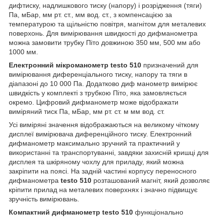
дифтиску, надлишкового тиску (напору) і розрідження (тяги)
Па, мБар, мм рт. ст., мм вод. ст., з компенсацією за
температурою та щільністю повітря, магнітом для металевих
поверхонь. Для вимірювання швидкості до дифманометра
можна замовити трубку Піто довжиною 350 мм, 500 мм або
1000 мм.
Електронний мікроманометр testo 510
призначений для
вимірювання диференціального тиску, напору та тяги в
діапазоні до 10 000 Па. Додатково диф манометр вимірює
швидкість у комплекті з трубкою Піто, яка замовляється
окремо. Цифровий дифманометр може відображати
виміряний тиск Па, мБар, мм рт. ст. м мм вод. ст.
Усі виміряні значення відображаються на великому чіткому
дисплеї вимірювача диференційного тиску. Електронний
дифманометр максимально зручний та практичний у
використанні та транспортуванні, завдяки захисній кришці для
дисплея та шкіряному чохлу для приладу, який можна
закріпити на поясі. На задній частині корпусу переносного
дифманометра
testo 510
розташований магніт, який дозволяє
кріпити прилад на металевих поверхнях і значно підвищує
зручність вимірювань.
Компактний дифманометр testo 510
функціонально