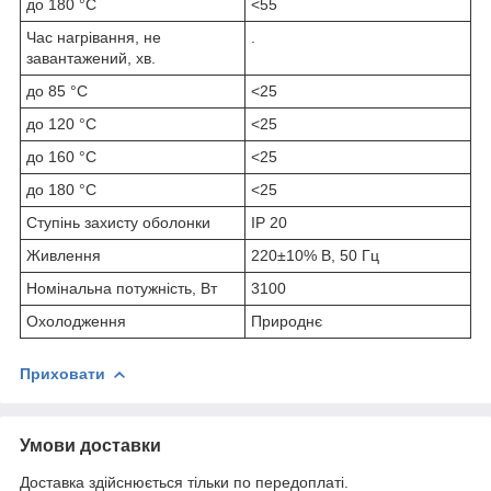
до 180 °С
<55
Час нагрівання, не
.
завантажений, хв.
до 85 °С
<25
до 120 °С
<25
до 160 °С
<25
до 180 °С
<25
Ступінь захисту оболонки
IP 20
Живлення
220±10% В, 50 Гц
Номінальна потужність, Вт
3100
Охолодження
Природнє
Приховати
Умови доставки
Доставка здійснюється тільки по передоплаті.