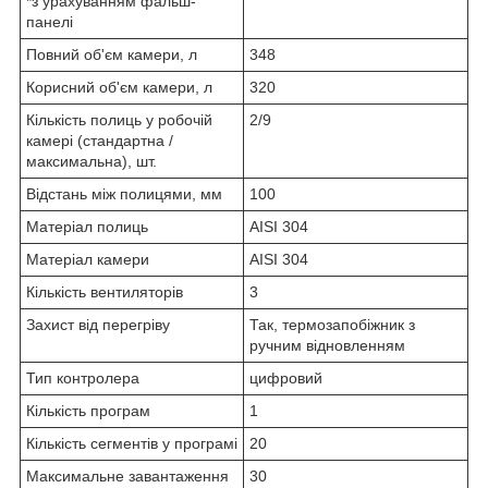
*з урахуванням фальш-
панелі
Повний об'єм камери, л
348
Корисний об'єм камери, л
320
Кількість полиць у робочій
2/9
камері (стандартна /
максимальна), шт.
Відстань між полицями, мм
100
Матеріал полиць
AISI 304
Матеріал камери
AISI 304
Кількість вентиляторів
3
Захист від перегріву
Так, термозапобіжник з
ручним відновленням
Тип контролера
цифровий
Кількість програм
1
Кількість сегментів у програмі
20
Максимальне завантаження
30