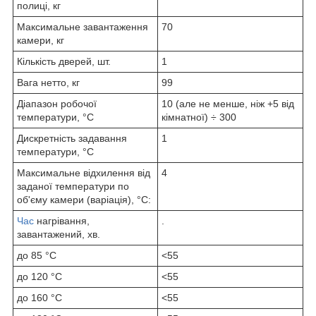
полиці, кг
Максимальне завантаження
70
камери, кг
Кількість дверей, шт.
1
Вага нетто, кг
99
Діапазон робочої
10 (але не менше, ніж +5 від
температури, °С
кімнатної) ÷ 300
Дискретність задавання
1
температури, °С
Максимальне відхилення від
4
заданої температури по
об'єму камери (варіація), °С:
Час
нагрівання,
.
завантажений, хв.
до 85 °С
<55
до 120 °С
<55
до 160 °С
<55