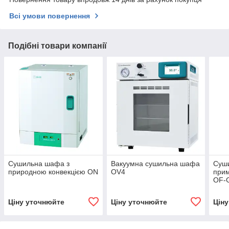
Всі умови повернення
Подібні товари компанії
Сушильна шафа з
Вакуумна сушильна шафа
Суш
природною конвекцією ON
OV4
прим
OF-
Ціну уточнюйте
Ціну уточнюйте
Цін