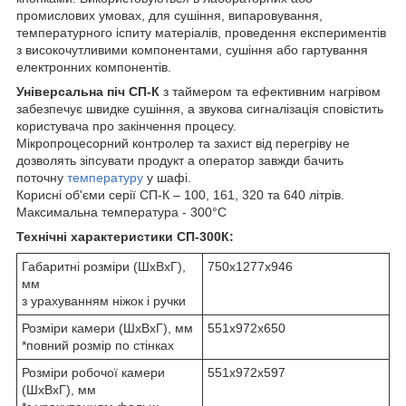
промислових умовах, для сушіння, випаровування,
температурного іспиту матеріалів, проведення експериментів
з високочутливими компонентами, сушіння або гартування
електронних компонентів.
Універсальна піч СП-К
з таймером та ефективним нагрівом
забезпечує швидке сушіння, а звукова сигналізація сповістить
користувача про закінчення процесу.
Мікропроцесорний контролер та захист від перегріву не
дозволять зіпсувати продукт а оператор завжди бачить
поточну
температуру
у шафі.
Корисні об'єми серії СП-К – 100, 161, 320 та 640 літрів.
Максимальна температура - 300°С
Технічні характеристики СП-300К:
Габаритні розміри (ШхВхГ),
750x1277x946
мм
з урахуванням ніжок і ручки
Розміри камери (ШхВхГ), мм
551х972х650
*повний розмір по стінках
Розміри робочої камери
551x972x597
(ШхВхГ), мм