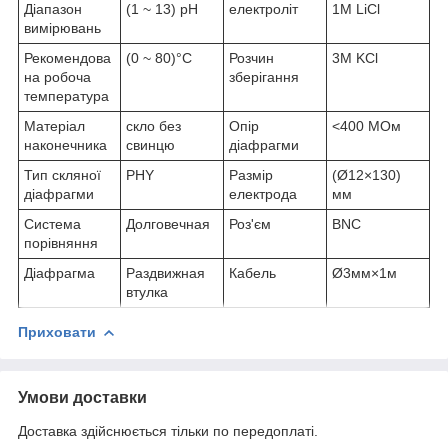
Діапазон
(1 ~ 13) pH
електроліт
1M LiCl
вимірювань
Рекомендова
(0 ~ 80)°C
Розчин
3M KCl
на робоча
зберігання
температура
Матеріал
скло без
Опір
<400 МОм
наконечника
свинцю
діафрагми
Тип скляної
PHY
Размір
(Ø12×130)
діафрагми
електрода
мм
Система
Долговечная
Роз'єм
BNC
порівняння
Діафрагма
Раздвижная
Кабель
Ø3мм×1м
втулка
Приховати
Умови доставки
Доставка здійснюється тільки по передоплаті.