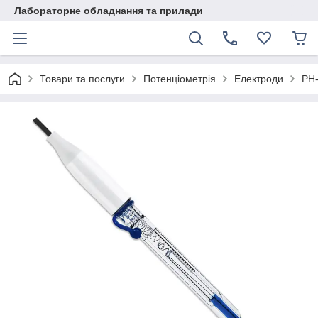
Лабораторне обладнання та прилади
Товари та послуги
Потенціометрія
Електроди
PH-