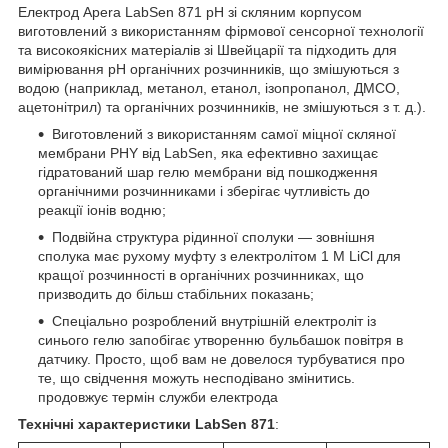
Електрод Apera LabSen 871 pH зі скляним корпусом
виготовлений з використанням фірмової сенсорної технології
та високоякісних матеріалів зі Швейцарії та підходить для
вимірювання pH органічних розчинників, що змішуються з
водою (наприклад, метанол, етанол, ізопропанол, ДМСО,
ацетонітрил) та органічних розчинників, не змішуються з т. д.).
Виготовлений з використанням самої міцної скляної
мембрани PHY від LabSen, яка ефективно захищає
гідратований шар гелю мембрани від пошкодження
органічними розчинниками і зберігає чутливість до
реакції іонів водню;
Подвійна структура рідинної сполуки — зовнішня
сполука має рухому муфту з електролітом 1 M LiCl для
кращої розчинності в органічних розчинниках, що
призводить до більш стабільних показань;
Спеціально розроблений внутрішній електроліт із
синього гелю запобігає утворенню бульбашок повітря в
датчику. Просто, щоб вам не довелося турбуватися про
те, що свідчення можуть несподівано змінитись.
продовжує термін служби електрода
Технічні характеристики LabSen 871
: