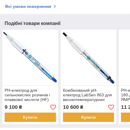
Всі умови повернення
Подібні товари компанії
PH-електрод для
Комбінований pH-
PH-е
сильнокислих розчинів і
електрод LabSen 863 для
180 
плавкової кислоти (HF)
високотемпературних
ЯМР
LabSen 831
їдких та гальванічних
9 100
10 600
11 
₴
₴
розчинів
Купити
Купити