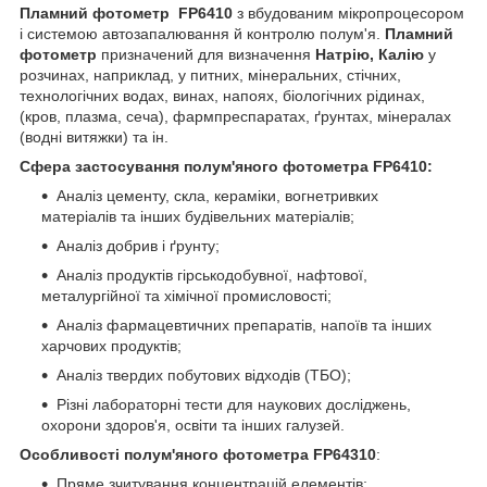
Пламний фотометр
FP6410
з вбудованим мікропроцесором
і системою автозапалювання й контролю полум'я.
Пламний
фотометр
призначений для визначення
Натрію, Калію
у
розчинах, наприклад, у питних, мінеральних, стічних,
технологічних водах, винах, напоях, біологічних рідинах,
(кров, плазма, сеча), фармпреспаратах, ґрунтах, мінералах
(водні витяжки) та ін.
Сфера застосування полум'яного фотометра
FP6410:
Аналіз цементу, скла, кераміки, вогнетривких
матеріалів та інших будівельних матеріалів;
Аналіз добрив і ґрунту;
Аналіз продуктів гірськодобувної, нафтової,
металургійної та хімічної промисловості;
Аналіз фармацевтичних препаратів, напоїв та інших
харчових продуктів;
Аналіз твердих побутових відходів (ТБО);
Різні лабораторні тести для наукових досліджень,
охорони здоров'я, освіти та інших галузей.
Особливості полум'яного фотометра FP64310
:
Пряме зчитування концентрацій елементів;