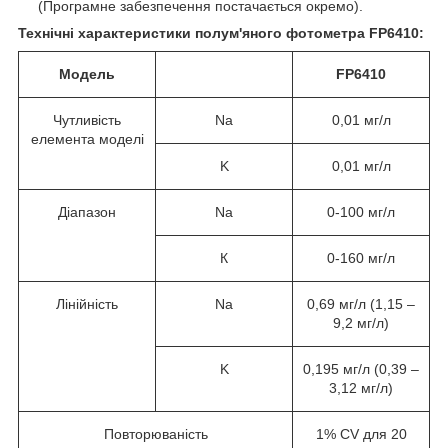
(Програмне забезпечення постачається окремо).
Технічні характеристики
полум'яного фотометра FP6410:
Модель
FP6410
Чутливість
Na
0,01 мг/л
елемента моделі
K
0,01 мг/л
Діапазон
Na
0-100 мг/л
К
0-160 мг/л
Лінійність
Na
0,69 мг/л (1,15 –
9,2 мг/л)
K
0,195 мг/л (0,39 –
3,12 мг/л)
Повторюваність
1% CV для 20