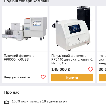
Подібні товари компанії
Пламний фотометр
Полум'яний фотометр
Фото
FP8000, KRUSS
FP6440 для визначення K,
визн
Na, Li, Ca
мед
145 000
30 
₴
Ціну уточнюйте
Купити
Про нас
100% позитивних з 18 відгуків за рік