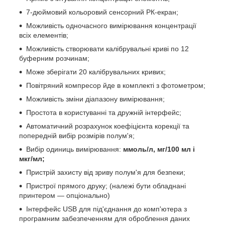
7-дюймовий кольоровий сенсорний РК-екран;
Можливість одночасного вимірювання концентрації
всіх елементів;
Можливість створювати калібрувальні криві по 12
буферним розчинам;
Може зберігати 20 калібрувальних кривих;
Повітряний компресор йде в комплекті з фотометром;
Можливість зміни діапазону вимірювання;
Простота в користуванні та дружній інтерфейс;
Автоматичний розрахунок коефіцієнта корекції та
попередній вибір розмірів полум'я;
Вибір одиниць вимірювання:
ммоль/л, мг/100 мл і
мкг/мл;
Пристрій захисту від зриву полум'я для безпеки;
Пристрої прямого друку; (належі бути обладнані
принтером — опціонально)
Інтерфейс USB для під'єднання до комп'ютера з
програмним забезпеченням для оброблення даних