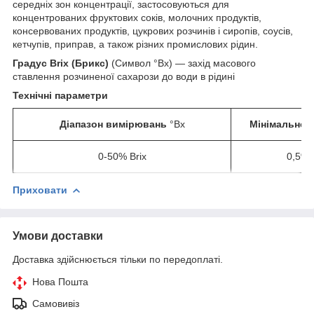
середніх зон концентрації, застосовуються для
концентрованих фруктових соків, молочних продуктів,
консервованих продуктів, цукрових розчинів і сиропів, соусів,
кетчупів, приправ, а також різних промислових рідин.
Градус Brix (Брикс)
(Символ °Bx) — захід масового
ставлення розчиненої сахарози до води в рідині
Технічні параметри
Діапазон вимірювань
°Bx
Мінімальне д
0-50% Brix
0,5%
Приховати
Умови доставки
Доставка здійснюється тільки по передоплаті.
Нова Пошта
Самовивіз