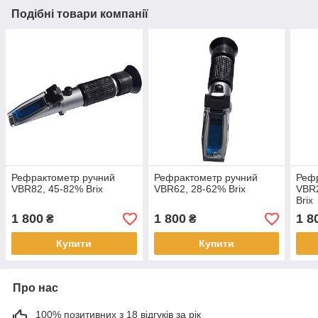
Подібні товари компанії
Рефрактометр ручний
Рефрактометр ручний
Рефр
VBR82, 45-82% Brix
VBR62, 28-62% Brix
VBR2
Brix
1 800
1 800
1 8
₴
₴
Купити
Купити
Про нас
100% позитивних з 18 відгуків за рік