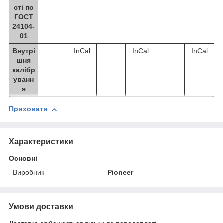
сті по
ГОСТ
24104-
01
Внутрі
InCal
InCal
InCal
шня
калібр
уванн
я
Приховати
Характеристики
Основні
Виробник
Pioneer
Умови доставки
Доставка здійснюється тільки по передоплаті.