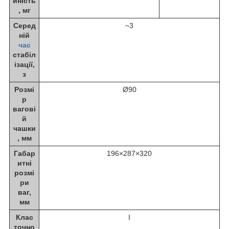
йність
, мг
Серед
~3
ній
час
стабіл
ізації,
з
Розмі
Ø90
р
вагові
й
чашки
, мм
Габар
196×287×320
итні
розмі
ри
ваг,
мм
Клас
I
точно