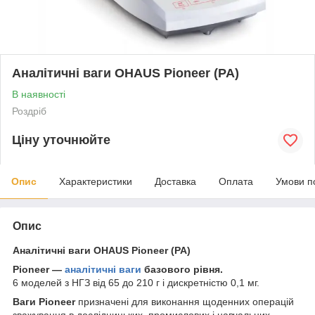
Аналітичні ваги OHAUS Pioneer (PA)
В наявності
Роздріб
Ціну уточнюйте
Опис
Характеристики
Доставка
Оплата
Умови п
Опис
Аналітичні ваги OHAUS Pioneer (PA)
Pioneer —
аналітичні ваги
базового рівня.
6 моделей з НГЗ від 65 до 210 г і дискретністю 0,1 мг.
Ваги Pioneer
призначені для виконання щоденних операцій
зважування в дослідницьких, промислових і навчальних