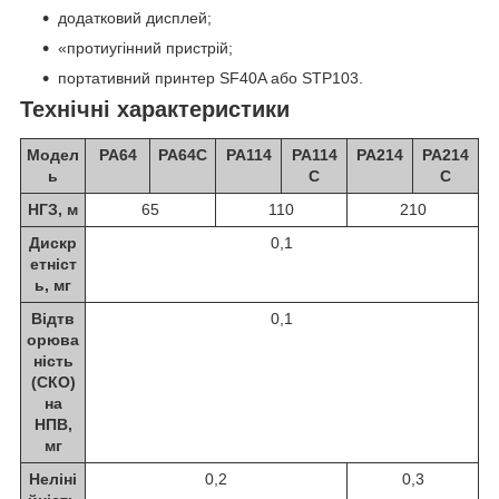
додатковий дисплей;
«протиугінний пристрій;
портативний принтер SF40A або STP103.
Технічні характеристики
Модел
PA64
PA64C
PA114
PA114
PA214
PA214
ь
C
C
НГЗ, м
65
110
210
Дискр
0,1
етніст
ь, мг
Відтв
0,1
орюва
ність
(СКО)
на
НПВ,
мг
Неліні
0,2
0,3