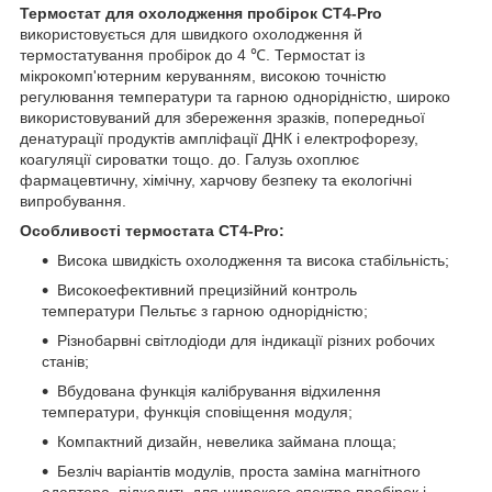
Термостат для охолодження пробірок CT4-Pro
використовується для швидкого охолодження й
термостатування пробірок до 4 ℃. Термостат із
мікрокомп'ютерним керуванням, високою точністю
регулювання температури та гарною однорідністю, широко
використовуваний для збереження зразків, попередньої
денатурації продуктів ампліфації ДНК і електрофорезу,
коагуляції сироватки тощо. до. Галузь охоплює
фармацевтичну, хімічну, харчову безпеку та екологічні
випробування.
Особливості термостата CT4-Pro:
Висока швидкість охолодження та висока стабільність;
Високоефективний прецизійний контроль
температури Пельтьє з гарною однорідністю;
Різнобарвні світлодіоди для індикації різних робочих
станів;
Вбудована функція калібрування відхилення
температури, функція сповіщення модуля;
Компактний дизайн, невелика займана площа;
Безліч варіантів модулів, проста заміна магнітного
адаптера, підходить для широкого спектра пробірок і