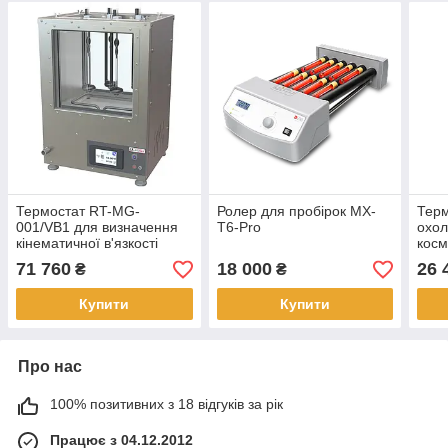
Термостат RT-MG-
Ролер для пробірок MX-
Терм
001/VB1 для визначення
T6-Pro
охо
кінематичної в'язкості
косм
нафтопродуктів на 4
стом
71 760
18 000
26 
₴
₴
віскозиметра до 100 °C
PRP
Купити
Купити
Про нас
100% позитивних з 18 відгуків за рік
Працює з 04.12.2012