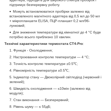
підтримує безперервну роботу.
Можуть встановлюватися пробірки залежно від
встановленого магнітного адаптера від 0,5 мл до 50 мл
+ мікропланшети ELISA, ПЦР-планшет 0,2 мл/96-
лунковий;
Для зниження температури від кімнатної до 4 °C буде
потрібно всього приблизно 10 хвилин.
Технічні характеристики
термостата CT4-Pro
:
Функція - Охолодження;
Настроювання контролю температури — 4 °C;
Точність контролю температури ±0.5℃;
Рівномірність температури ±0.5℃;
Індикатор стану — Двоколірний світлодіод (червоний і
зелений);
Швидкість охолодження — ≤10мін (залежно від
модуля);
Стан виконання — Безперервний;
Рівень шуму — ≤ 55дБ;