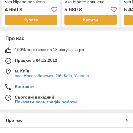
мкл Hipette повністю
мкл Hipette повністю
мкл 
стерилізується
стерилізується
стер
4 650
5 680
5 4
₴
₴
Купити
Купити
Про нас
100% позитивних з 18 відгуків за рік
Працює з 04.12.2012
м. Київ
вул. Новозабарська, 2/6, Київ, Україна
Контакти
Сьогодні вихідний
Показати весь графік роботи
Про нас