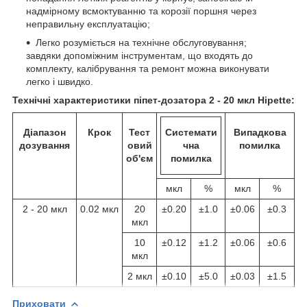
надмірному всмоктуванню та корозії поршня через
неправильну експлуатацію;
Легко розуміється на технічне обслуговування;
завдяки допоміжним інструментам, що входять до
комплекту, калібрування та ремонт можна виконувати
легко і швидко.
Технічні характеристики піпет-дозатора 2 - 20 мкл Hipette:
Діапазон
Крок
Тест
Системати
Випадкова
дозування
овий
чна
помилка
об'єм
помилка
мкл
%
мкл
%
2 - 20 мкл
0.02 мкл
20
±0.20
±1.0
±0.06
±0.3
мкл
10
±0.12
±1.2
±0.06
±0.6
мкл
2 мкл
±0.10
±5.0
±0.03
±1.5
Приховати