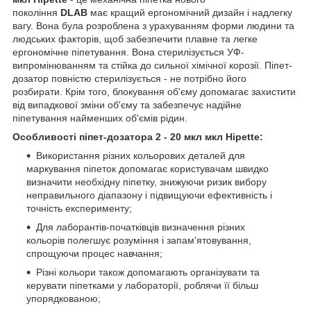
покоління
DLAB
має кращий ергономічний дизайн і надлегку
вагу. Вона була розроблена з урахуванням форми людини та
людських факторів, щоб забезпечити плавне та легке
ергономічне піпетування. Вона стерилізується УФ-
випромінюванням та стійка до сильної хімічної корозії. Піпет-
дозатор повністю стерилізується - не потрібно його
розбирати. Крім того, блокування об'єму допомагає захистити
від випадкової зміни об'єму та забезпечує надійне
піпетування найменших об'ємів рідин.
Особливості піпет-дозатора 2 - 20 мкл мкл Hipette:
Використання різних кольорових деталей для
маркування піпеток допомагає користувачам швидко
визначити необхідну піпетку, знижуючи ризик вибору
неправильного діапазону і підвищуючи ефективність і
точність експерименту;
Для лаборантів-початківців визначення різних
кольорів полегшує розуміння і запам'ятовування,
спрощуючи процес навчання;
Різні кольори також допомагають організувати та
керувати піпетками у лабораторії, роблячи її більш
упорядкованою;