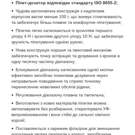
Піпет-дозатор відповідає стандарту ISO 8655-2;
Чудова ергономічна конструкція з надлегким
корпусом вагою менше 100 г, що знижує стомлюваність
та забезпечує більш плавне та комфортне піпетування;
Піпетки легко натискаються із зусиллям першого
упору 4 Н і зусиллям другого упору 10 Н, що забезпечує
зручність піпетування однією рукою;
Нова конструкція поршня та гвинтовий механізм
забезпечують точну аспірацію та дозування з кроком в
одну тисячну частину діапазону;
Блокування діапазону натисканням однієї кнопки
ефективно запобігає помилкам дозування через
неправильне поводження та сприяє точному
перенесенню невеликих обсягів рідини;
Регулювання діапазону плавна та тактильна;
Виготовлені з нових матеріалів піпетки можна
автоклавувати без розбирання, стерилізувати УФ-
випромінюванням і вони стійкі до сильної хімічної
корозії;
Поставляються з окремим фільтром для зменшення
попадання летких реагентів у корпус, запобігаючи