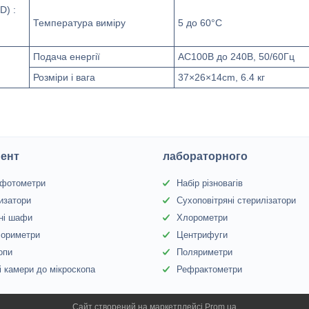
D) :
Температура виміру
5 до 60°C
Подача енергії
АС100В до 240В, 50/60Гц
Розміри і вага
37×26×14cm, 6.4 кг
ент
лабораторного
офотометри
Набір різновагів
изатори
Сухоповітряні стерилізатори
ні шафи
Хлорометри
лориметри
Центрифуги
опи
Поляриметри
 камери до мікроскопа
Рефрактометри
Сайт створений на маркетплейсі
Prom.ua