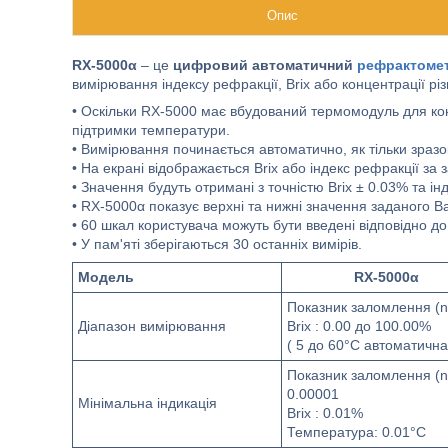
Опис
RX-5000α
– це
цифровий автоматичний
рефрактоме
вимірювання індексу рефракції, Brix або концентрації різ
• Оскільки RX-5000 має вбудований термомодуль для ко
підтримки температури.
• Вимірювання починається автоматично, як тільки зразо
• На екрані відображається Brix або індекс рефракції за
• Значення будуть отримані з точністю Brix ± 0.03% та ін
• RX-5000α показує верхні та нижні значення заданого В
• 60 шкал користувача можуть бути введені відповідно до
• У пам'яті зберігаються 30 останніх вимірів.
Модель
RX-5000α
Показник заломлення (n
Діапазон вимірювання
Brix : 0.00 до 100.00%
( 5 до 60°C автоматичн
Показник заломлення (n
0.00001
Мінімальна індикація
Brix : 0.01%
Температура: 0.01°C