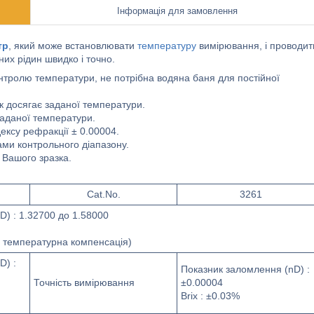
Інформація для замовлення
тр
, який може встановлювати
температуру
вимірювання, і проводит
них рідин швидко і точно.
нтролю температури, не потрібна водяна баня для постійної
к досягає заданої температури.
 заданої температури.
дексу рефракції ± 0.00004.
ами контрольного діапазону.
 Вашого зразка.
Cat.No.
3261
D) : 1.32700 до 1.58000
а температурна компенсація)
D) :
Показник заломлення (nD) :
Точність вимірювання
±0.00004
Brix : ±0.03%