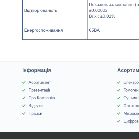
Показник заломлення (n
Відтворюваність
±0.00002
Brix : ±0.01%
Енергоспоживання
65ВА
Інформація
Асортим
Асортимент
Спектр
Презентації
Гомоген
Про Компанію
Сушиль
Відгуки
Фотоко
Прайси
Мікроск
Цифрові