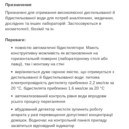
Призначення
Призначені для отримання високоякісної дистильованої й
бідистильованої води для потреб аналітичних, медичних,
дослідних та інших лабораторій. Застосовуються в
косметології, біохімії та ін.
Переваги:
повністю автоматичні бідистилятори. Мають
конструктивну можливість як встановлення на
горизонтальній поверхні (лабораторному столі або
лавці), так і монтажу на стіні
вирізняються дуже гарною якістю, що отримується з
дистильованої й бідистильованої води: питома
електропровідність дистиляту приблизно 2,2 мкс/см за
20 °C, бідистилята приблизно 1,6 мкs/см за 20 °C
автоматизований контроль рівня води впродовж
усього процесу переганяння
вбудований детектор чистоти зупинить роботу
апарата у разі перевищення допустимої концентрації
домішок. Водночас на контрольній панелі приладу
засвітиться відповідний індикатор