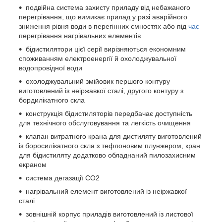
подвійна система захисту приладу від небажаного
перегрівання, що вимикає прилад у разі аварійного
зниження рівня води в перегінних ємностях або під
час
перегрівання нагрівальних елементів
бідистилятори цієї серії вирізняються економним
споживанням електроенергії й охолоджувальної
водопровідної води
охолоджувальний змійовик першого контуру
виготовлений із неіржавкої сталі, другого контуру з
бордилікатного скла
конструкція бідистиляторів передбачає доступність
для технічного обслуговування та легкість очищення
клапан витратного крана для дистиляту виготовлений
із боросилікатного скла з тефлоновим плунжером, кран
для бідистиляту додатково обладнаний пилозахисним
екраном
система дегазації СО2
нагрівальний елемент виготовлений із неіржавкої
сталі
зовнішній корпус приладів виготовлений із листової