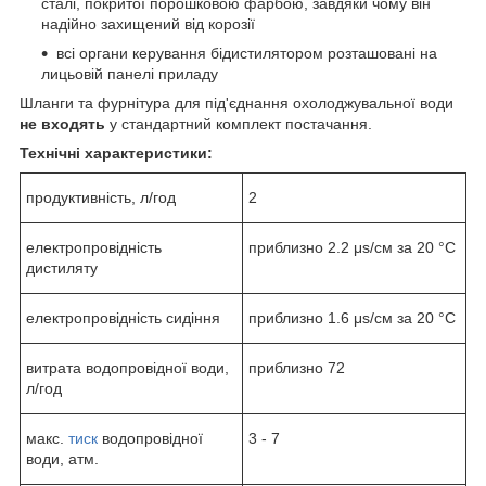
сталі, покритої порошковою фарбою, завдяки чому він
надійно захищений від корозії
всі органи керування бідистилятором розташовані на
лицьовій панелі приладу
Шланги та фурнітура для під'єднання охолоджувальної води
не входять
у стандартний комплект постачання.
Технічні характеристики:
продуктивність, л/год
2
електропровідність
приблизно 2.2 μs/см за 20 °C
дистиляту
електропровідність сидіння
приблизно 1.6 μs/см за 20 °C
витрата водопровідної води,
приблизно 72
л/год
макс.
тиск
водопровідної
3 - 7
води, атм.