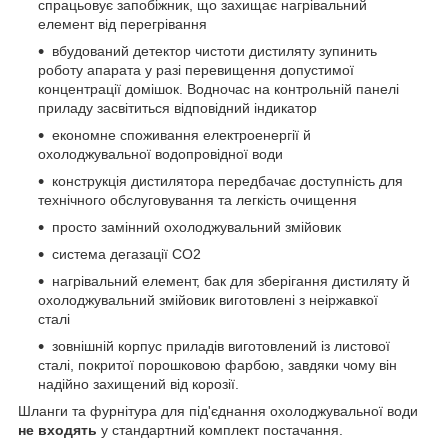
спрацьовує запобіжник, що захищає нагрівальний
елемент від перегрівання
вбудований детектор чистоти дистиляту зупинить
роботу апарата у разі перевищення допустимої
концентрації домішок. Водночас на контрольній панелі
приладу засвітиться відповідний індикатор
економне споживання електроенергії й
охолоджувальної водопровідної води
конструкція дистилятора передбачає доступність для
технічного обслуговування та легкість очищення
просто замінний охолоджувальний змійовик
система дегазації СО2
нагрівальний елемент, бак для зберігання дистиляту й
охолоджувальний змійовик виготовлені з неіржавкої
сталі
зовнішній корпус приладів виготовлений із листової
сталі, покритої порошковою фарбою, завдяки чому він
надійно захищений від корозії.
Шланги та фурнітура для під'єднання охолоджувальної води
не входять
у стандартний комплект постачання.