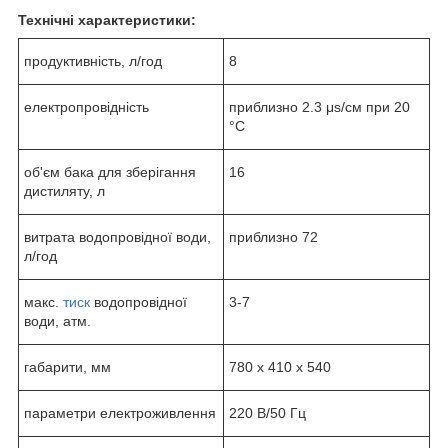
Технічні характеристики:
продуктивність, л/год
8
електропровідність
приблизно 2.3 μs/см при 20
°C
об'єм бака для зберігання
16
дистиляту, л
витрата водопровідної води,
приблизно 72
л/год
макс.
тиск
водопровідної
3-7
води, атм.
габарити, мм
780 x 410 x 540
параметри електроживлення
220 В/50 Гц