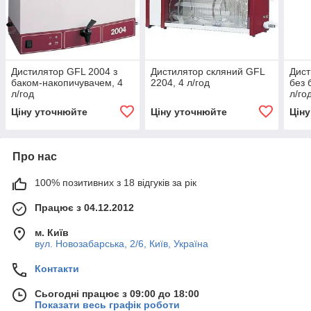
Дистилятор GFL 2004 з
Дистилятор скляний GFL
Дист
баком-накопичувачем, 4
2204, 4 л/год
без 
л/год
л/го
Ціну уточнюйте
Ціну уточнюйте
Цін
Про нас
100% позитивних з 18 відгуків за рік
Працює з 04.12.2012
м. Київ
вул. Новозабарська, 2/6, Київ, Україна
Контакти
Сьогодні працює з 09:00 до 18:00
Показати весь графік роботи