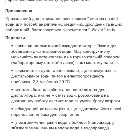
Призначення
Призначений для отримання високоякісної дистильованої
води для потреб аналітичних, медичних, дослідних та інших
лабораторій. Застосовується в косметології, біохімії та ін.
Переваги:
повністю автоматичний аквадистилятор із баком для
зберігання дистильованої води. Має конструктивну
можливість як встановлення на горизонтальній поверхні
(лабораторному столі або лавці), так і монтажу на стіні
вирізняється дуже гарною якістю, що отримується з
дистильованої води: питома електропровідність
приблизно 2,3 мкs/см за 20 °C
місткість бака для зберігання дистилятора для
дистилятора, яка не містить води, розрахована на
двогодинну роботу дистилятора за умови браку витрати
обладнаний датчиком рівня, що відштовхує його в разі
переповнення бака для зберігання
у разі зниження рівня води в бойлері (наприклад, у
зв'язку зі зменшенням напору води в водопроводі)