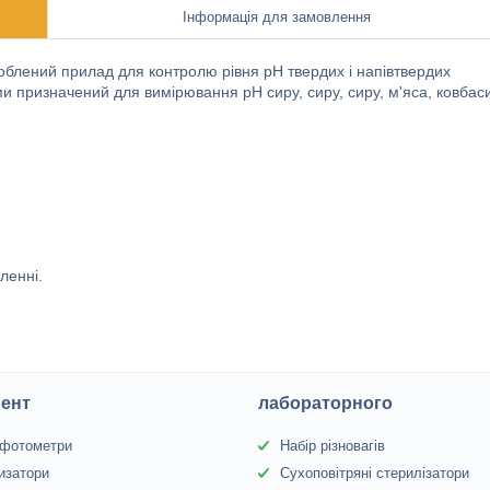
Інформація для замовлення
облений прилад для контролю рівня pH твердих і напівтвердих
и призначений для вимірювання pH сиру, сиру, сиру, м'яса, ковбас
ленні.
ент
лабораторного
офотометри
Набір різновагів
изатори
Сухоповітряні стерилізатори