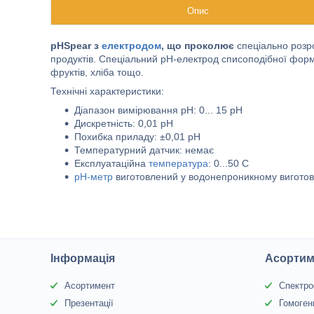
Опис
pHSpear з
електродом
, що проколює
спеціально розр
продуктів. Спеціальний pH-електрод списоподібної форм
фруктів, хліба тощо.
Технічні характеристики:
Діапазон вимірювання pH: 0... 15 рН
Дискретність: 0,01 pH
Похибка приладу: ±0,01 pH
Температурний датчик: немає
Експлуатаційна
температура
: 0...50 С
pH-метр
виготовлений у водонепроникному виготов
Інформація
Асортим
Асортимент
Спектр
Презентації
Гомоген