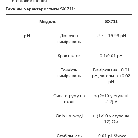
автовимкнення.
Технічні характеристики SX 711:
Модель
SX711
рН
Діапазон
-2 ~ +19.99 рН
вимірювань
Крок шкали
0.1/0.01 рН
Точність
Вимірювача ±0.01
вимірювань
рН; загальна ±0.02
pH
Сила струму на
≤ (2х10 у ступені
вході
-12) А
Опір на вході
≥ (1х10 у ступеню
12) Ом
Стабільність
±0.01 рН/3часа