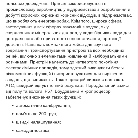
польових досліджень. Прилад використовується в
промисловому виробництві, у підприємствах з розроблення й
добутті корисних корисних корисних відходів, в підприємствах,
що виробляють енерговиробах. Крім того, широка сфера
застосування у всіх сферах взаємодії з водою, як у
свердловинах мінеральних джерел, у водозбірниках води для
центрального або приватного водопостачання, протекції
довкілля. Наявність компактного кейса для зручного
зберігання і транспортування пристрою та всіх необхідних
речей, включно з елементами живлення й калібрувальними
розчинами. Пристрій належить до четвертого покоління
електрохімічних приладів, тому здатний виконувати безліч
різноманітних функцій і використовуватися для вирішення
завдань, що виникають. Також пристрій вирізняє наявність
АТС, швидкий відгук і точний результат. Передбачений захист
від пилу та вологи IP57. Вбудований мікропроцесор
забезпечує виконання таких функцій:
автоматичне калібрування;
пам'ять до 200 груп;
швидкі налаштування;
самодіагностика;