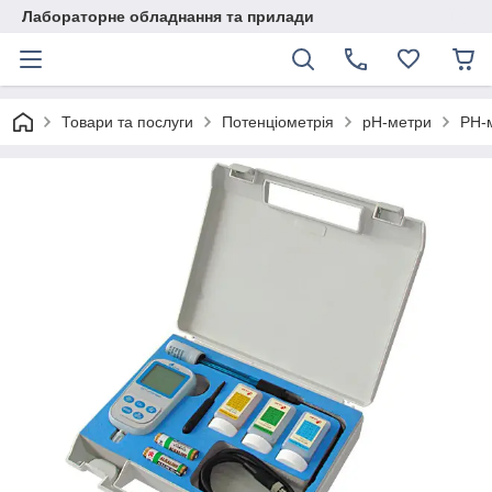
Лабораторне обладнання та прилади
Товари та послуги
Потенціометрія
pH-метри
РН-