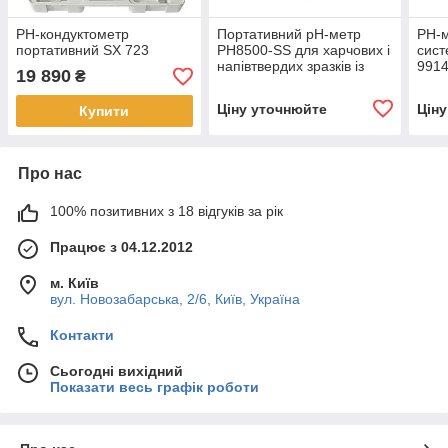
РН-кондуктометр
Портативний pH-метр
РН-м
портативний SX 723
PH8500-SS для харчових і
сист
напівтвердих зразків із
991
19 890
₴
реєстратором даних GLP і
USB-виходом
Ціну уточнюйте
Цін
Купити
Про нас
100% позитивних з 18 відгуків за рік
Працює з 04.12.2012
м. Київ
вул. Новозабарська, 2/6, Київ, Україна
Контакти
Сьогодні вихідний
Показати весь графік роботи