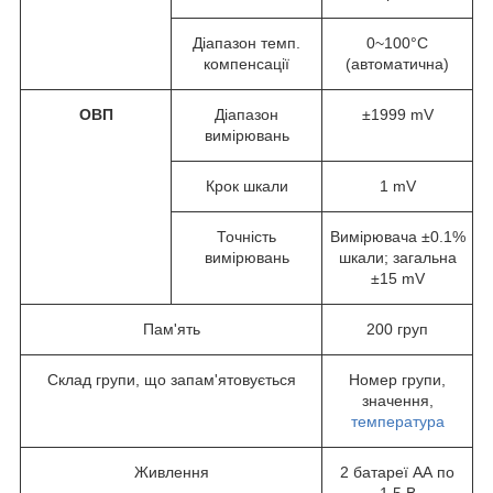
Діапазон темп.
0~100°C
компенсації
(автоматична)
ОВП
Діапазон
±1999 mV
вимірювань
Крок шкали
1 mV
Точність
Вимірювача ±0.1%
вимірювань
шкали; загальна
±15 mV
Пам'ять
200 груп
Склад групи, що запам'ятовується
Номер групи,
значення,
температура
Живлення
2 батареї АА по
1.5 В