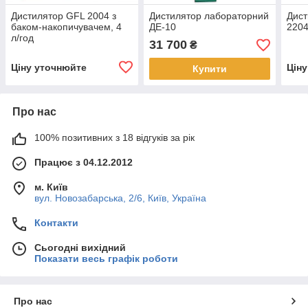
Дистилятор GFL 2004 з
Дистилятор лабораторний
Дист
баком-накопичувачем, 4
ДЕ-10
2204
л/год
31 700
₴
Ціну уточнюйте
Цін
Купити
Про нас
100% позитивних з 18 відгуків за рік
Працює з 04.12.2012
м. Київ
вул. Новозабарська, 2/6, Київ, Україна
Контакти
Сьогодні вихідний
Показати весь графік роботи
Про нас