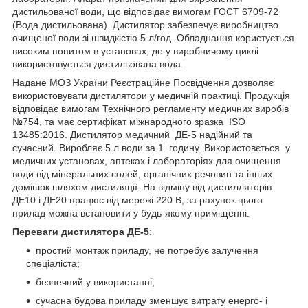
дистильованої води, що відповідає вимогам ГОСТ 6709-72
(Вода дистильована). Дистилятор забезпечує виробництво
очищеної води зі швидкістю 5 л/год. Обладнання користується
високим попитом в установах, де у виробничому циклі
використовується дистильована вода.
Надане МОЗ України Реєстраційне Посвідчення дозволяє
використовувати дистилятори у медичній практиці. Продукція
відповідає вимогам Технічного регламенту медичних виробів
№754, та має сертифікат міжнародного зразка ISO
13485:2016. Дистилятор медичний ДЕ-5 надійний та
сучасний. Виробляє 5 л води за 1 годину. Використовється у
медичних установах, аптеках і лабораторіях для очищення
води від мінеральних солей, органічних речовин та інших
домішок шляхом дистиляції. На відміну від дистилляторів
ДЕ10 і ДЕ20 працює від мережі 220 В, за рахунок цього
прилад можна встановити у будь-якому приміщенні.
Переваги дистилятора ДЕ-5
:
простий монтаж приладу, не потребує залучення
спеціаліста;
безпечний у використанні;
сучасна будова приладу зменшує витрату енерго- і