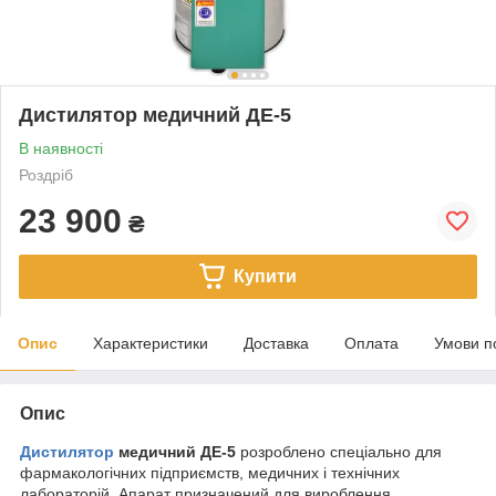
Дистилятор медичний ДЕ-5
В наявності
Роздріб
23 900
₴
Купити
Опис
Характеристики
Доставка
Оплата
Умови п
Опис
Дистилятор
медичний ДЕ-5
розроблено спеціально для
фармакологічних підприємств, медичних і технічних
лабораторій. Апарат призначений для вироблення