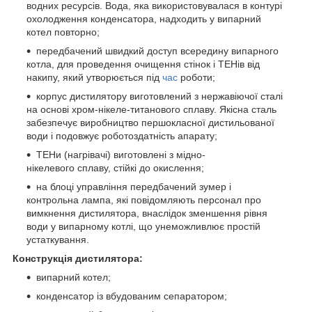
водних ресурсів. Вода, яка використовувалася в контурі
охолодження конденсатора, надходить у випарний
котел повторно;
передбачений швидкий доступ всередину випарного
котла, для проведення очищення стінок і ТЕНів від
накипу, який утворюється під
час
роботи;
корпус дистилятору виготовлений з нержавіючої сталі
на основі хром-нікеле-титанового сплаву. Якісна сталь
забезпечує виробництво першокласної дистильованої
води і подовжує роботоздатність апарату;
ТЕНи (нагрівачі) виготовлені з мідно-
нікелевого сплаву, стійкі до окислення;
на блоці управління передбачений зумер і
контрольна лампа, які повідомляють персонал про
вимкнення дистилятора, внаслідок зменшення рівня
води у випарному котлі, що унеможливлює простій
устаткування.
Конструкція дистилятора:
випарний котел;
конденсатор із вбудованим сепаратором;