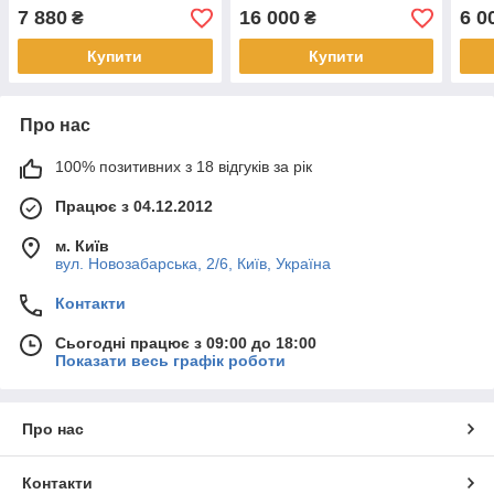
магнітною мішалкою
вбудованою магнітною
магн
7 880
16 000
6 0
₴
₴
мішалкою
Купити
Купити
Про нас
100% позитивних з 18 відгуків за рік
Працює з 04.12.2012
м. Київ
вул. Новозабарська, 2/6, Київ, Україна
Контакти
Сьогодні працює з 09:00 до 18:00
Показати весь графік роботи
Про нас
Контакти