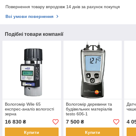
Повернення товару впродовж 14 днів за рахунок покупця
Всі умови повернення
Подібні товари компанії
Вологомір Wile 65
Вологомір деревини та
Датч
експрес-аналіз вологості
будівельних матеріалів
чаше
зерна
testo 606-1
16 830
7 500
4 0
₴
₴
Купити
Купити