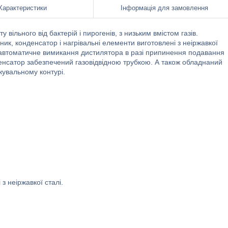
Характеристики
Інформація для замовлення
вільного від бактерій і пирогенів, з низьким вмістом газів.
ик, конденсатор і нагрівальні елементи виготовлені з неіржавкої
е автоматичне вимикання дистилятора в разі припинення подавання
денсатор забезпечений газовідвідною трубкою. А також обладнаний
увальному контурі.
з неіржавкої сталі.