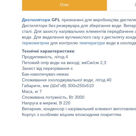
Опис
Дистилятори
GFL
призначені для виробництва дистиляту 
Дистилятори без резервуара для зберігання води. Випарн
сталі. Для захисту нагрівальних елементів передбачен
води. Для видалення вуглекислого газу з дистиляту кон
термометром
для контролю
температури
води в охолодж
Технічні характеристики
:
Продуктивність, л/год 4
Питомий опір води на виході, мкСм/см 2,3
Захист від перегрівання є
Бак-накопичувач немає
Споживання охолоджувальної води, л/год 40
Габарити, мм (ШхГхВ) 300х250х510
Маса, кг 7
Споживана потужність, Вт 3000
Напруга в мережі, В 220
Випарник, конденсор і нагрівальний елемент виготовлені 
Корпус з особливо міцним епоксидним покриттям.