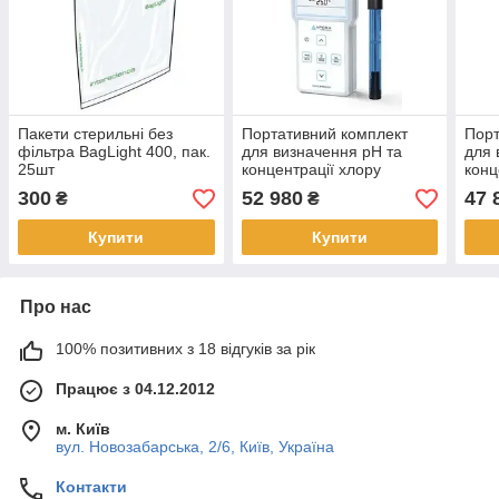
Пакети стерильні без
Портативний комплект
Порт
фільтра BagLight 400, пак.
для визначення pH та
для 
25шт
концентрації хлору
конц
PION400-CL
PIO
300
52 980
47 
₴
₴
Купити
Купити
Про нас
100% позитивних з 18 відгуків за рік
Працює з 04.12.2012
м. Київ
вул. Новозабарська, 2/6, Київ, Україна
Контакти