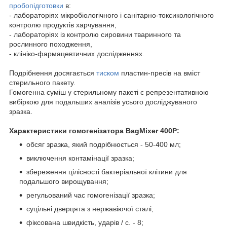
пробопідготовки
в:
- лабораторіях мікробіологічного і санітарно-токсикологічного
контролю продуктів харчування,
- лабораторіях із контролю сировини тваринного та
рослинного походження,
- клініко-фармацевтичних дослідженнях.
Подрібнення досягається
тиском
пластин-пресів на вміст
стерильного пакету.
Гомогенна суміш у стерильному пакеті є репрезентативною
вибіркою для подальших аналізів усього досліджуваного
зразка.
Характеристики гомогенізатора BagMixer 400P:
обсяг зразка, який подрібнюється - 50-400 мл;
виключення контамінації зразка;
збереження цілісності бактеріальної клітини для
подальшого вирощування;
регульований час гомогенізації зразка;
cуцільні дверцята з нержавіючої сталі;
фіксована швидкість, ударів / с. - 8;