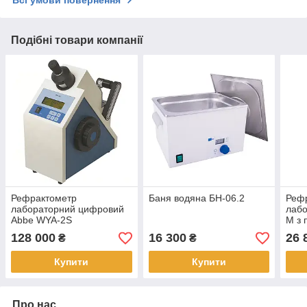
Подібні товари компанії
Рефрактометр
Баня водяна БН-06.2
Реф
лабораторний цифровий
лабо
Abbe WYA-2S
M з 
ІРФ-
128 000
16 300
26 
₴
₴
Купити
Купити
Про нас