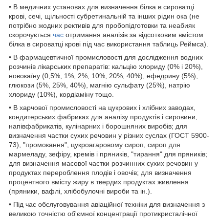
• В медичних установах для визначення білка в сироватці
крові, сечі, щільності субретинальній та інших рідин ока (не
потрібно жодних рективів для пробопідготовки та неабияк
скорочується
час
отримання аналізів за відсотковим вмістом
білка в сироватці крові під час використання таблиць Реймса).
• В фармацевтичної промисловості для дослідження водних
розчинів лікарських препаратів: кальцію хлориду (0% і 20%),
новокаїну (0,5%, 1%, 2%, 10%, 20%, 40%), ефедрину (5%),
глюкози (5%, 25%, 40%), магнію сульфату (25%), натрію
хлориду (10%), кордіаміну тощо.
• В харчової промисловості на цукрових і хлібних заводах,
кондитерських фабриках для аналізу продуктів і сировини,
напівфабрикатів, кулінарних і борошняних виробів; для
визначення частки сухих речовин у різних суслах (ГОСТ 5900-
73), "промокання", цукроагаровому сироп, сироп для
мармеладу, зефіру, кремів і пряників, "тирання" для пряників;
для визначення масової частки розчинних сухих речовин у
продуктах перероблення плодів і овочів; для визначення
процентного вмісту жиру в твердих продуктах живлення
(пряники, вафлі, хлібобулочні вироби та ін.).
• Під час обслуговування авіаційної техніки для визначення з
великою точністю об'ємної концентрації протикристалічної