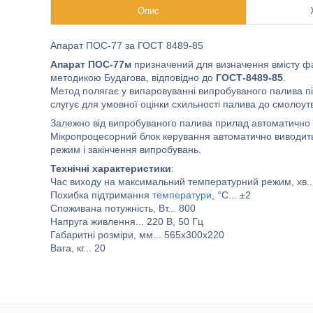
Опис
Апарат ПОС-77 за ГОСТ 8489-85
Апарат ПОС-77м
призначений для визначення вмісту фа
методикою Будarова, відповідно до
ГОСТ-8489-85
.
Метод полягає у випаровуванні випробуваного палива п
слугує для умовної оцінки схильності палива до смолоу
Залежно від випробуваного палива прилад автоматично п
Мікропроцесорний блок керування автоматично виводить
режим і закінчення випробувань.
Технічні характеристики
:
Час виходу на максимальний температурний режим, хв...
Похибка підтримання
температури
, °C... ±2
Споживана потужність, Вт... 800
Напруга живлення... 220 В, 50 Гц
Габаритні розміри, мм... 565х300х220
Вага, кг... 20