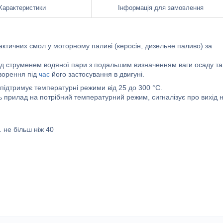
Характеристики
Інформація для замовлення
ктичних смол у моторному паливі (керосін, дизельне паливо) за
ід струменем водяної пари з подальшим визначенням ваги осаду та
творення під
час
його застосування в двигуні.
ідтримує температурні режими від 25 до 300 °C.
 прилад на потрібний температурний режим, сигналізує про вихід 
 не більш ніж 40