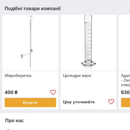
Подібні товари компанії
Мікробюретка
Циліндри мірні
Адап
- 2м
отво
189
400
630
₴
Ціну уточнюйте
Купити
Про нас